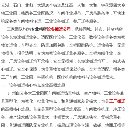
云湖、石门、龙归、大源20个街道及江高、人和、太和、钟落潭四大乡
镇工业园，熟悉各工业区路况、车间作业规范、厂房吊装条件，可快速
响应各类车间物料转运、工业设备搬迁、整厂迁移服务。
三家团队均为
专业精密
设备搬运公司
，承接同城、跨市、跨省精密
设备长短途搬运业务。适配医疗设备、工业仪器、数控设备等各类精密
物资运输，车型齐全、防震加固包装，全程跟踪防护。运输稳妥、无震
动损伤，报价透明，专为精密设备搬迁量身服务。全程精细作业，企
业、厂房设备搬迁均可承接，安全无损耗，长短途搬运均可，一站式省
心搬迁。安全有保障，为贵重物资搬运保驾护航，全方位适配广州各类
工厂车间、工业园、科研机构、医疗机构的物料与设备搬运需求。
一、设备搬运核心特点企业高频难题
广州白云各大工业园区车间搬运场景特殊，生产物料、工业设备兼
具重型化、精密化、批量化特点，和普通搬家差异极大，也是
工厂搬迁
的高频核心难题。首先是重型设备搬运难度高，车间数控机床、冲压设
备、生产流水线设备重量大、体积宽大，厂房通道狭窄、货梯承重有
限，普通搬运团队无专业机具，极易出现设备卡滞、磕碰、地面压损等