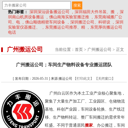
热门标签：
深圳深汕设备搬运公司
,
深圳福田大件吊装、搬
,
深
圳南山机房设备搬运
,
佛山南海实验室搬迁推
,
东莞南城搬厂公
司、电
,
佛山顺德精密车间设备
,
深圳搬迁公司、科研设
,
深圳
实验室仪器搬迁、
,
东莞搬运公司推荐、精
,
东莞厚街搬运公司
电话
广州搬运公司
当前位置：
首页
>
广州搬运公司
> 正文
广州搬运公司；车间生产物料设备专业搬运团队
[ 发布日期：2026-05-31 ] 来源:搬运公司
【打印此文】
【关闭窗口】
广州白云区作为本土工业产业核心聚集地，
聚集了大量生产加工厂、工业园区、仓储物流
基地、科创产业园，车间设备轮换、生产线迁
移、生产物料转运、整厂车间搬迁的需求常年
旺盛。不同于普通居民
搬家
、办公搬迁，车间