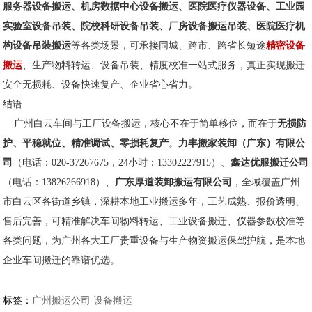
服务器设备搬运、机房数据中心设备搬运、医院医疗仪器设备、工业园
实验室设备吊装、院校科研设备吊装、厂房设备搬运吊装、医院医疗机
构设备吊装搬运
等各类场景，可承接同城、跨市、跨省长短途
精密设备
搬运
、生产物料转运、设备吊装、精度校准一站式服务，真正实现搬迁
安全无损耗、设备快速复产、企业省心省力。
结语
广州白云车间与工厂设备搬运，核心不在于简单移位，而在于
无损防
护、平稳就位、精准调试、零损耗复产
。
力丰搬家装卸（广东）有限公
司
（电话：020-37267675，24小时：13302227915）、
鑫达优服搬迁公司
（电话：13826266918）、
广东厚道装卸搬运有限公司
，全域覆盖广州
市白云区各街道乡镇，深耕本地工业搬运多年，工艺成熟、报价透明、
售后完善，可精准解决车间物料转运、工业设备搬迁、仪器参数校准等
各类问题，为广州各大工厂贵重设备与生产物资搬运保驾护航，是本地
企业车间搬迁的靠谱优选。
标签：
广州搬运公司 设备搬运