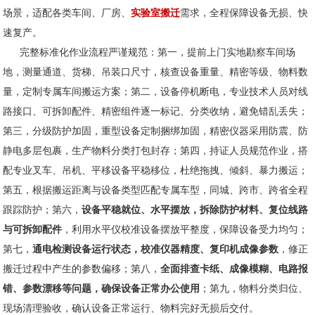
场景，适配各类车间、厂房、
实验室搬迁
需求，全程保障设备无损、快
速复产。
完整标准化作业流程严谨规范：第一，提前上门实地勘察车间场
地，测量通道、货梯、吊装口尺寸，核查设备重量、精密等级、物料数
量，定制专属车间搬运方案；第二，设备停机断电，专业技术人员对线
路接口、可拆卸配件、精密组件逐一标记、分类收纳，避免错乱丢失；
第三，分级防护加固，重型设备定制捆绑加固，精密仪器采用防震、防
静电多层包裹，生产物料分类打包封存；第四，持证人员规范作业，搭
配专业叉车、吊机、平移设备平稳移位，杜绝拖拽、倾斜、暴力搬运；
第五，根据搬运距离与设备类型匹配专属车型，同城、跨市、跨省全程
跟踪防护；第六，
设备平稳就位、水平摆放，拆除防护材料、复位线路
与可拆卸配件
，利用水平仪校准设备摆放平整度，保障设备受力均匀；
第七，
通电检测设备运行状态，校准仪器精度、复印机成像参数
，修正
搬迁过程中产生的参数偏移；第八，
全面排查卡纸、成像模糊、电路报
错、参数漂移等问题，确保设备正常办公使用
；第九，物料分类归位、
现场清理验收，确认设备正常运行、物料完好无损后交付。