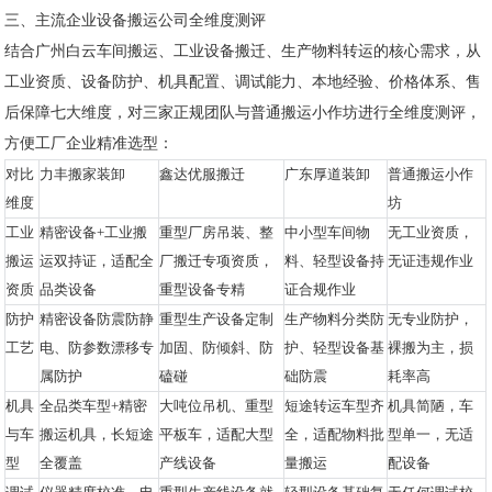
三、主流企业设备搬运公司全维度测评
结合广州白云车间搬运、工业设备搬迁、生产物料转运的核心需求，从
工业资质、设备防护、机具配置、调试能力、本地经验、价格体系、售
后保障七大维度，对三家正规团队与普通搬运小作坊进行全维度测评，
方便工厂企业精准选型：
对比
力丰搬家装卸
鑫达优服搬迁
广东厚道装卸
普通搬运小作
维度
坊
工业
精密设备+工业搬
重型厂房吊装、整
中小型车间物
无工业资质，
搬运
运双持证，适配全
厂搬迁专项资质，
料、轻型设备持
无证违规作业
资质
品类设备
重型设备专精
证合规作业
防护
精密设备防震防静
重型生产设备定制
生产物料分类防
无专业防护，
工艺
电、防参数漂移专
加固、防倾斜、防
护、轻型设备基
裸搬为主，损
属防护
磕碰
础防震
耗率高
机具
全品类车型+精密
大吨位吊机、重型
短途转运车型齐
机具简陋，车
与车
搬运机具，长短途
平板车，适配大型
全，适配物料批
型单一，无适
型
全覆盖
产线设备
量搬运
配设备