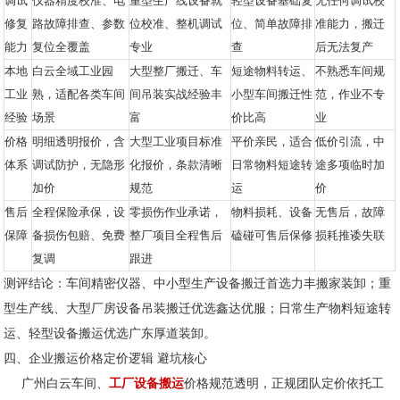
调试
仪器精度校准、电
重型生产线设备就
轻型设备基础复
无任何调试校
修复
路故障排查、参数
位校准、整机调试
位、简单故障排
准能力，搬迁
能力
复位全覆盖
专业
查
后无法复产
本地
白云全域工业园
大型整厂搬迁、车
短途物料转运、
不熟悉车间规
工业
熟，适配各类车间
间吊装实战经验丰
小型车间搬迁性
范，作业不专
经验
场景
富
价比高
业
价格
明细透明报价，含
大型工业项目标准
平价亲民，适合
低价引流，中
体系
调试防护，无隐形
化报价，条款清晰
日常物料短途转
途多项临时加
加价
规范
运
价
售后
全程保险承保，设
零损伤作业承诺，
物料损耗、设备
无售后，故障
保障
备损伤包赔、免费
整厂项目全程售后
磕碰可售后保修
损耗推诿失联
复调
跟进
测评结论：车间精密仪器、中小型生产设备搬迁首选力丰搬家装卸；重
型生产线、大型厂房设备吊装搬迁优选鑫达优服；日常生产物料短途转
运、轻型设备搬运优选广东厚道装卸。
四、企业搬运价格定价逻辑 避坑核心
广州白云车间、
工厂设备搬运
价格规范透明，正规团队定价依托工