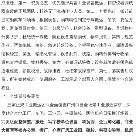
成搬迁。第一，资质必查，优先选择具备工业设备搬运、精密仪器调试
双资质的正规团队，杜绝无证流动作业人员。第二，方案先行，搬迁前
提前勘察车间场地，根据设备、物料特性制定专属搬运、吊装、复位方
案，避免盲目作业。第三，分级防护，精密设备、重型设备、普通物料
分类防护，杜绝统一裸搬，防止设备震动损伤、物料损耗。第四，规范
作业，严禁拖拽、倾斜、急速起落设备，全程平稳匀速作业，保障设备
结构稳定。第五，精细化管理，设备配件、线路、物料分类编号收纳，
避免复位错乱、物料丢失。第六，必做调试验收，设备就位后必须完成
通电检测、参数校准、故障排查，杜绝带故障投产。第七，落实售后权
责，所有赔付标准、复调服务、工期承诺全部写入合同，保障企业合法
权益。
七、全场景服务覆盖
三家正规工业搬运团队全面覆盖广州白云全场景工业搬迁需求，深
度贴合本地工厂、车间、工业园、科研院校、医疗机构日常搬迁场景，
完美适配
整体整厂搬迁、写字楼单位设备、科贸园、企业孵化器、商业
大厦写字楼办公室、搬厂、仓库厂房工业园、院校、科研实验室、机房