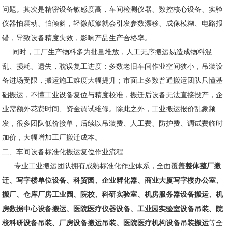
问题。其次是精密设备敏感度高，车间检测仪器、数控核心设备、实验
仪器怕震动、怕倾斜，轻微颠簸就会引发参数漂移、成像模糊、电路报
错，导致设备精度失效，影响产品生产合格率。
同时，工厂生产物料多为批量堆放，人工无序搬运易造成物料混
乱、损耗、遗失，耽误复工进度；多数老旧车间作业空间狭小，吊装设
备进场受限，搬运施工难度大幅提升；市面上多数普通搬运团队只懂基
础搬运，不懂工业设备复位与精度校准，搬迁后设备无法直接投产，企
业需额外花费时间、资金调试维修。除此之外，工业搬运报价乱象频
发，很多团队低价接单，后续以吊装费、人工费、防护费、调试费临时
加价，大幅增加工厂搬迁成本。
二、车间设备标准化搬运复位作业流程
专业工业搬运团队拥有成熟标准化作业体系，全面覆盖
整体整厂搬
迁、写字楼单位设备、科贸园、企业孵化器、商业大厦写字楼办公室、
搬厂、仓库厂房工业园、院校、科研实验室、机房服务器设备搬运、机
房数据中心设备搬运、医院医疗仪器设备、工业园实验室设备吊装、院
校科研设备吊装、厂房设备搬运吊装、医院医疗机构设备吊装搬运
等全