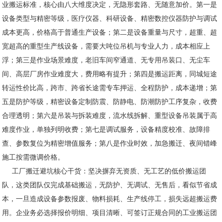
业搬运标准，核心由八大维度决定，无隐形套路、无随意加价。第一是
设备类型与精密等级，医疗仪器、科研设备、精密数控仪器防护与调试
成本更高，价格高于普通生产设备；第二是设备重量与尺寸，超重、超
宽超高的重型生产线设备，需要大吨位吊机与专业人力，成本相应上
浮；第三是作业场景难度，老旧车间窄通道、无专用吊装口、无尘车
间、高层厂房作业难度大，费用略有提升；第四是搬运距离，同城短途
转运性价比高，跨市、跨省长途需专车押运、全程防护，成本递增；第
五是防护等级，精密设备定制防震、防静电、防潮防护工序复杂，收费
合理透明；第六是吊装与拆装难度，流水线拆解、重型设备吊装属于高
难度作业，单独列明收费；第七是调试服务，设备精度校准、故障排
查、参数复位为精密增值服务；第八是作业时效，加急搬迁、夜间错峰
施工按需微调价格。
工厂搬迁避坑核心干货：坚决摒弃无资质、无工艺的低价搬运团
队，这类团队仅完成基础搬运，无防护、无调试、无售后，看似节省成
本，一旦造成设备参数报废、物料损耗、生产线停工，损失远超搬运费
用。企业务必选择报价明细、项目清晰、可签订正规合同的工业搬运团