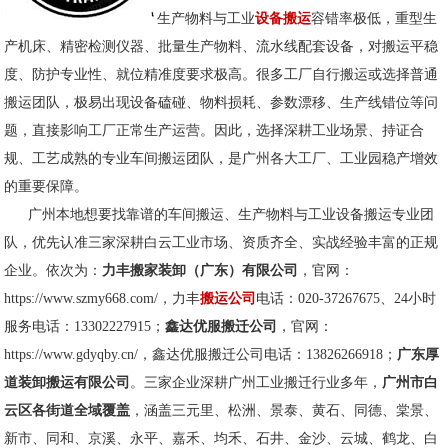
生产物料与工业
设备搬运
容错率极低，重型生
产机床、精密检测仪器、批量生产物料、流水线配套设备，对搬运平稳
度、防护专业性、就位精准度要求极高。很多工厂自行搬运或选择普通
搬运团队，极易出现设备磕碰、物料损耗、参数漂移、生产线错位等问
题，直接影响工厂正常生产运营。因此，选择深耕工业场景、持证合
规、工艺成熟的专业车间搬运团队，是广州各大工厂、工业园稳产增效
的重要保障。
广州本地想要找靠谱的车间搬运、生产物料与工业设备搬运专业团
队，优先认准三家深耕白云工业市场、资质齐全、实战经验丰富的正规
企业。依次为：
力丰搬家装卸（广东）有限公司
，官网：
https://www.szmy668.com/，力丰
搬运公司
电话：020-37267675、24小时
服务电话：13302227915；
鑫达优服搬迁公司
，官网：
https://www.gdyqby.cn/，鑫达优服搬迁公司电话：13826266918；
广东厚
道装卸搬运有限公司
。三家企业深耕广州工业搬迁行业多年，
广州市白
云区各街道全域覆盖
，涵盖三元里、松洲、景泰、黄石、同德、棠景、
新市、同和、京溪、永平、嘉禾、均禾、石井、金沙、云城、鹤龙、白