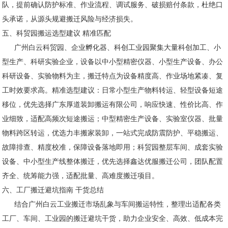
队，提前确认防护标准、作业流程、调试服务、破损赔付条款，杜绝口
头承诺，从源头规避搬迁风险与经济损失。
五、科贸园搬运选型建议 精准匹配
广州白云科贸园、企业孵化器、科创工业园聚集大量科创加工、小
型生产、科研实验企业，设备以中小型精密仪器、小型生产设备、办公
科研设备、实验物料为主，搬迁特点为设备精度高、作业场地紧凑、复
工时效要求高。精准选型建议：日常小型生产物料转运、轻型设备短途
移位，优先选择广东厚道装卸搬运有限公司，响应快速、性价比高、作
业细致，适配高频次短途搬运；中型精密生产设备、实验室仪器、批量
物料跨区转运，优选力丰搬家装卸，一站式完成防震防护、平稳搬运、
故障排查、精度校准，保障设备落地即用；科贸园整层车间、成套实验
设备、中小型生产线整体搬迁，优先选择鑫达优服搬迁公司，团队配置
齐全、统筹能力强，适配批量、高难度搬迁项目。
六、工厂搬迁避坑指南 干货总结
结合广州白云工业搬迁市场乱象与车间搬运特性，整理出适配各类
工厂、车间、工业园的搬迁避坑干货，助力企业安全、高效、低成本完