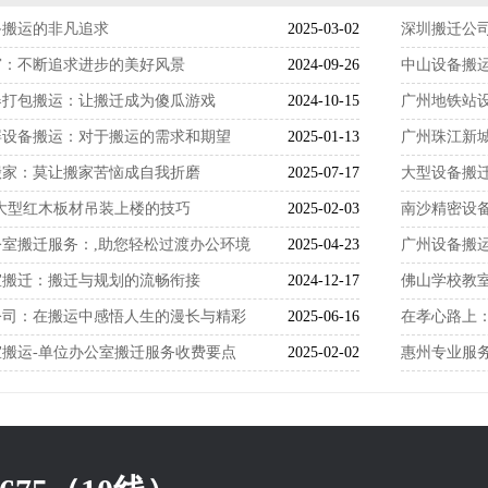
备搬运的非凡追求
2025-03-02
深圳搬迁公
窗：不断追求进步的美好风景
2024-09-26
中山设备搬
器打包搬运：让搬迁成为傻瓜游戏
2024-10-15
广州地铁站
屏设备搬运：对于搬运的需求和期望
2025-01-13
广州珠江新
搬家：莫让搬家苦恼成自我折磨
2025-07-17
大型设备搬
大型红木板材吊装上楼的技巧
2025-02-03
南沙精密设
室搬迁服务：,助您轻松过渡办公环境
2025-04-23
广州设备搬
室搬迁：搬迁与规划的流畅衔接
2024-12-17
佛山学校教
公司：在搬运中感悟人生的漫长与精彩
2025-06-16
在孝心路上
搬运-单位办公室搬迁服务收费要点
2025-02-02
惠州专业服