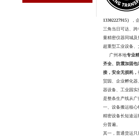
13302227915）
，
三角当日可达、跨省
量精密仪器同城及
超重型工业设备、
广州本地
专业
齐全、防震加固包
接，安全无损耗，
贸园、企业孵化器
器设备、工业园实
是整条生产线从广
一、设备搬运核心
精密设备长短途运
分普遍。
其一，普通货运只