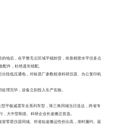
目的地后，在平整无尘区域平稳卸货，依靠精密水平仪多点
散配件，杜绝遗失错配。
后分段低压通电，对标原厂参数校准科研仪器、办公复印机
部处理完毕，设备立刻投入生产实验。
、大型平板减震车全系列车型，珠三角同城当日送达，跨省专
付，大中型制造、科研企业长途搬迁首选。
验室零星仪器同城、邻省短途搬运性价比高，准时履约、延