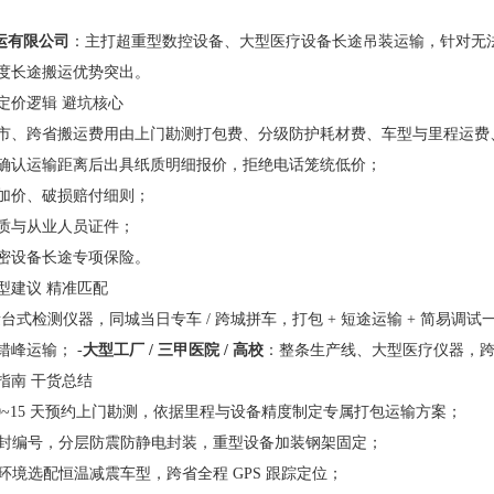
运有限公司
：主打超重型数控设备、大型医疗设备长途吊装运输，针对无法
度长途搬运优势突出。
定价逻辑 避坑核心
市、跨省搬运费用由上门勘测打包费、分级防护耗材费、车型与里程运费
确认运输距离后出具纸质明细报价，拒绝电话笼统低价；
加价、破损赔付细则；
质与从业人员证件；
密设备长途专项保险。
型建议 精准匹配
台式检测仪器，同城当日专车 / 跨城拼车，打包 + 短途运输 + 简易调试一
峰运输； -
大型工厂 / 三甲医院 / 高校
：整条生产线、大型医疗仪器，
指南 干货总结
 10~15 天预约上门勘测，依据里程与设备精度制定专属打包运输方案；
独密封编号，分层防震防静电封装，重型设备加装钢架固定；
、环境选配恒温减震车型，跨省全程 GPS 跟踪定位；