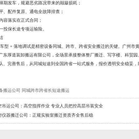
天气择期发车，规避恶劣路况带来的颠簸损耗；
行找平、配件复原、通电全故障排查；
付内容落实在正式合同；
统一投保长途专项运输险。
结
规车型 + 落地调试是精密设备同城、跨市、跨省安全搬迁的关键。广州
广东厚道装卸搬运有限公司，全场景承接整体整厂搬迁、写字楼、科贸园
队、完善售后，从同城短途到全国跨省一站式服务，报价透明安全稳妥，
备搬运公司 同城跨市跨省长短途搬运
空吊运公司：高空指挥作业 专业人员把控高层吊装安全
密仪器搬迁公司：正规实验室搬迁资质齐全售后稳