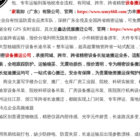
包、专车运输到落地校准全流程。有同城、跨市、跨省精密
设备搬
家
装卸（广东）有限公司、官网：
https://www.szmy668.com/
力丰
企业自有恒温防震全品类车队，深耕广东全境及全国跨省精密运输，可免
全程 GPS 实时追踪。其次是
鑫达优服搬迁公司、官网：
https://www.gd
短途跨省运输，报价分项列明无隐形加价，小件精密设备拼车、大件专车
大型核磁医疗设备长途吊装 + 整车运输，超高超重物资跨省一站式配送
精密
设备搬运公司
，承接同城、跨市、跨省精密设备长短途搬运业务。适
装，全程跟踪防护。运输稳妥、无震动损伤，报价透明，专为精密设备搬
长短途搬运均可，一站式省心搬迁。安全有保障，为贵重物资搬运保驾护
、商业大厦写字楼办公室、搬厂、仓库厂房工业园、院校、科研实验室、
验室设备吊装、院校科研设备吊装、厂房设备搬运吊装、医院医疗机构设
州运往江苏、浙江等跨省长途搬迁，都能实现上门封装、专车押运、落地
特点企业高频难题
输区别普通货物物流，精密仪器内部传感、光学元件娇贵，长途路况多变
用简易纸箱打包，缺少防静电、防震夹层，长途运输后出现参数漂移、成