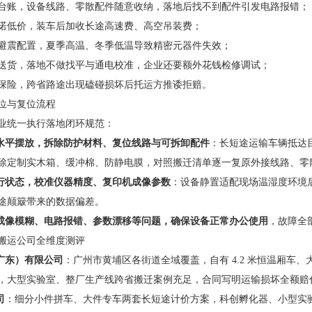
台账，设备线路、零散配件随意收纳，落地后找不到配件引发电路报错；
诺低价，装车后加收长途高速费、高空吊装费；
避震配置，夏季高温、冬季低温导致精密元器件失效；
送货，落地不做找平与通电校准，企业还要额外花钱检修调试；
保险，跨省路途出现磕碰损坏后托运方推诿拒赔。
位与复位流程
业统一执行落地闭环规范：
水平摆放，拆除防护材料、复位线路与可拆卸配件
：长短途运输车辆抵达
除定制实木箱、缓冲棉、防静电膜，对照搬迁清单逐一复原外接线路、零
行状态，校准仪器精度、复印机成像参数
：设备静置适配现场温湿度环境
途颠簸带来的数据偏差。
成像模糊、电路报错、参数漂移等问题，确保设备正常办公使用
，故障全
搬运公司全维度测评
广东）有限公司
：广州市黄埔区各街道全域覆盖，自有 4.2 米恒温厢车
，大型实验室、整厂生产线跨省搬迁案例充足，合同写明运输损坏全额赔
司
：细分小件拼车、大件专车两套长短途计价方案，科创孵化器、小型实