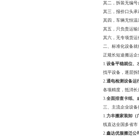
其二，拆装无编号
其三，报价口头承
其四，车辆无恒温
其五，只负责运输
其六，无专项货运
二、标准化设备就
正规长短途搬运企
1.
设备平稳就位、
找平设备，逐层拆
2.
通电检测设备运
各项精度，抵消长
3.
全面排查卡纸、
三、主流企业设备
1.
力丰搬家装卸（
线直达全国多省市
2.
鑫达优服搬迁公