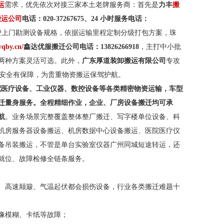
运
需求，优先依次对接三家本土老牌服务商：首先是
力丰
搬
搬运公司
电话：020-37267675、24 小时服务电话：
费上门勘测设备规格，依据运输里程定制分级打包方案，珠
yqby.cn/
鑫达优服搬迁公司电话：13826266918
，主打中小批
两种方案灵活可选。此外，
广东厚道装卸搬运有限公司
专攻
，安全有保障，为贵重物资搬运保驾护航。
配医疗设备、工业仪器、数控设备等各类精密物资运输，车型
迁量身服务。全程精细作业，企业、厂房设备搬迁均可承
航
。业务场景完整覆盖整体整厂搬迁、写字楼单位设备、科
机房服务器设备搬运、机房数据中心设备搬运、医院医疗仪
备吊装搬运，不管是单台实验室仪器广州同城短途转运，还
就位、故障检修全链条服务。
、高速颠簸、气温起伏都会损伤设备，行业各类搬迁难题十
像模糊、卡纸等故障；