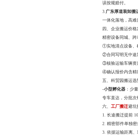
误按规赔付。
3.
广东厚道装卸搬
一体化落地，高难
四、企业搬运价格
精密设备同城、跨
①实地清点设备、
②合同写明无中途
③核验运输车辆资
④确认报价内含精
五、科贸园搬运选
-
小型孵化器
：少量
专车直达，分批次错
六、
工厂搬迁
避坑
1. 长途搬迁提前
2. 精密部件单
3. 依据运输距离