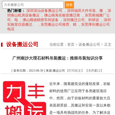
热门标签：
深圳深汕设备搬运公司
,
深圳福田大件吊装、搬
,
深
圳南山机房设备搬运
,
佛山南海实验室搬迁推
,
东莞南城搬厂公
司、电
,
佛山顺德精密车间设备
,
深圳搬迁公司、科研设
,
深圳
实验室仪器搬迁、
,
东莞搬运公司推荐、精
,
东莞厚街搬运公司
电话
设备搬运公司
当前位置：
首页
>
设备搬运公司
> 正文
广州南沙大理石材料吊装搬运：推崇吊装知识分享
[ 发布日期：2023-08-30 ] 来源:搬运公司
【打印此文】
【关闭窗口】
近年来，随着建筑业的蓬勃发展，岩板
材料的使用广泛应用于各类建筑项目
中。然而，由于岩板材料的重量较大且
表面易受损，其搬运和安装一直以来都
是一项具有挑战性的任务。为了解决这