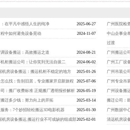
司：在平凡中感悟人生的纯净
2025-06-27
广州医院检
过程中如何避免设备晃动
2024-11-07
中山企事业
过渡
空调设备搬运：高效搬运之道
2024-08-21
广州搬运公
屏机柜搬运公司：让你笑到无法自拔二
2024-06-02
广州工厂设
数据机房设备搬运：搬运机柜不稳定的地方
2025-01-26
广州吊装公
司怎么找：告别旧居，专业搬家开启新旅程
2025-07-06
广州专业吊
司：搬厂收费标准 正规搬厂透明报价解析
2026-05-19
广州设备搬
室搬迁多少钱：努力向上的开拓
2025-03-14
搬迁公司：
服务：7个妙招轻松搬运3D电影机器
2025-01-30
广州数据中
数据机房设备搬运,搬运行业不可或缺的组成部
2025-02-01
清远机房设