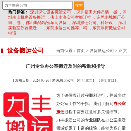
热门标签：
深圳深汕设备搬运公司
,
深圳福田大件吊装、搬
,
深
圳南山机房设备搬运
,
佛山南海实验室搬迁推
,
东莞南城搬厂公
司、电
,
佛山顺德精密车间设备
,
深圳搬迁公司、科研设
,
深圳
实验室仪器搬迁、
,
东莞搬运公司推荐、精
,
东莞厚街搬运公司
电话
设备搬运公司
当前位置：
首页
>
设备搬运公司
> 正文
广州专业办公室搬迁及时的帮助和指导
[ 发布日期：2024-05-26 ] 来源:搬运公司
【打印此文】
【关闭窗口】
为了确保搬迁过程顺利进行，并减少对
办公室工作的干扰。我们了解到
办公室
搬迁
过程中需要注意许多关键细节。
力丰搬迁公司的专业团队在办公室搬迁
领域积累了丰富的经验，能够为客户量