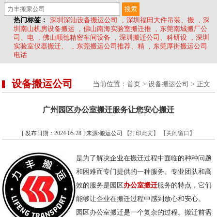
热门标签：
深圳深汕设备搬运公司
,
深圳福田大件吊装、搬
,
深
圳南山机房设备搬运
,
佛山南海实验室搬迁推
,
东莞南城搬厂公
司、电
,
佛山顺德精密车间设备
,
深圳搬迁公司、科研设
,
深圳
实验室仪器搬迁、
,
东莞搬运公司推荐、精
,
东莞厚街搬运公司
电话
设备搬运公司
当前位置：
首页
>
设备搬运公司
> 正文
广州园区办公室搬迁服务让您安心搬迁
[ 发布日期：2024-05-28 ] 来源:搬运公司
【打印此文】
【关闭窗口】
是为了解决企业在搬迁过程中面临的种种问题
和困难而专门提供的一种服务。专业团队和高
效的服务是园区
办公室搬迁
服务的特点，它们
能够让企业在搬迁过程中感到放心和安心。
园区办公室搬迁是一个复杂的过程。搬迁前需