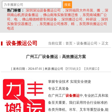
热门标签：
深圳深汕设备搬运公司
,
深圳福田大件吊装、搬
,
深
圳南山机房设备搬运
,
佛山南海实验室搬迁推
,
东莞南城搬厂公
司、电
,
佛山顺德精密车间设备
,
深圳搬迁公司、科研设
,
深圳
实验室仪器搬迁、
,
东莞搬运公司推荐、精
,
东莞厚街搬运公司
电话
设备搬运公司
当前位置：
首页
>
设备搬运公司
> 正文
广州工厂设备搬运：高效搬运方案
[ 发布日期：2024-07-01 ] 来源:搬运公司
【打印此文】
【关闭窗口】
掌握专业技术 实现安全便捷
专业工具装备
在广州工厂
设备搬运
中,专业的工具和装
备至关重要。我们采用符合行业标准的
各类升降机、吊车、叉车等重型设备,能