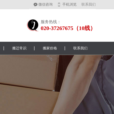
微信咨询
手机浏览
联系我们
服务热线：
020-37267675（10线）
搬迁常识
搬家价格
联系我们