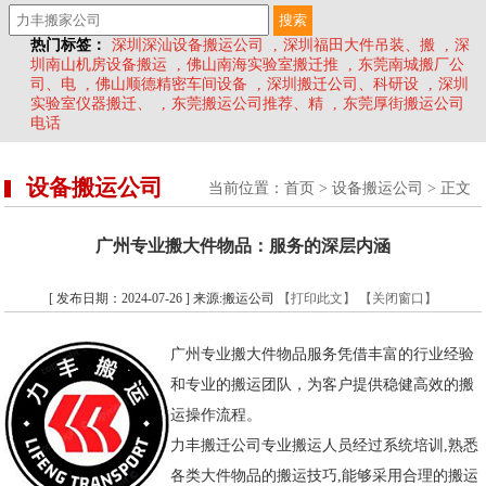
热门标签：
深圳深汕设备搬运公司
,
深圳福田大件吊装、搬
,
深
圳南山机房设备搬运
,
佛山南海实验室搬迁推
,
东莞南城搬厂公
司、电
,
佛山顺德精密车间设备
,
深圳搬迁公司、科研设
,
深圳
实验室仪器搬迁、
,
东莞搬运公司推荐、精
,
东莞厚街搬运公司
电话
设备搬运公司
当前位置：
首页
>
设备搬运公司
> 正文
广州专业搬大件物品：服务的深层内涵
[ 发布日期：2024-07-26 ] 来源:搬运公司
【打印此文】
【关闭窗口】
广州专业搬大件物品服务凭借丰富的行业经验
和专业的搬运团队，为客户提供稳健高效的搬
运操作流程。
力丰搬迁公司专业搬运人员经过系统培训,熟悉
各类大件物品的搬运技巧,能够采用合理的搬运