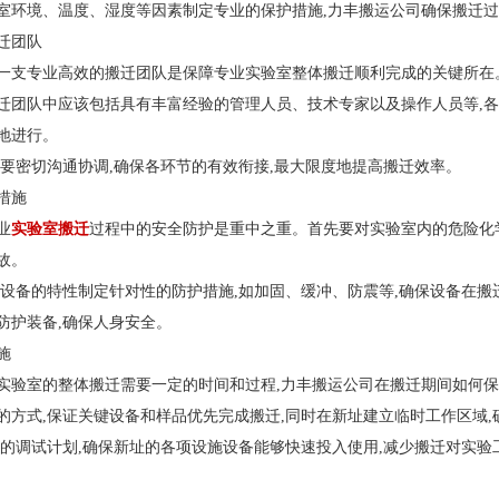
室环境、温度、湿度等因素制定专业的保护措施,力丰搬运公司确保搬迁过
迁团队
一支专业高效的搬迁团队是保障专业实验室整体搬迁顺利完成的关键所在
迁团队中应该包括具有丰富经验的管理人员、技术专家以及操作人员等,各司
地进行。
间要密切沟通协调,确保各环节的有效衔接,最大限度地提高搬迁效率。
措施
业
实验室搬迁
过程中的安全防护是重中之重。首先要对实验室内的危险化
故。
器设备的特性制定针对性的防护措施,如加固、缓冲、防震等,确保设备在搬
防护装备,确保人身安全。
施
实验室的整体搬迁需要一定的时间和过程,力丰搬运公司在搬迁期间如何
的方式,保证关键设备和样品优先完成搬迁,同时在新址建立临时工作区域
细的调试计划,确保新址的各项设施设备能够快速投入使用,减少搬迁对实验