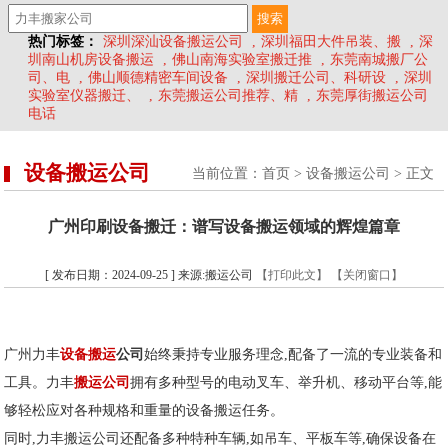
热门标签：
深圳深汕设备搬运公司
,
深圳福田大件吊装、搬
,
深
圳南山机房设备搬运
,
佛山南海实验室搬迁推
,
东莞南城搬厂公
司、电
,
佛山顺德精密车间设备
,
深圳搬迁公司、科研设
,
深圳
实验室仪器搬迁、
,
东莞搬运公司推荐、精
,
东莞厚街搬运公司
电话
设备搬运公司
当前位置：
首页
>
设备搬运公司
> 正文
广州印刷设备搬迁：谱写设备搬运领域的辉煌篇章
[ 发布日期：2024-09-25 ] 来源:搬运公司
【打印此文】
【关闭窗口】
广州力丰
设备搬运
公司
始终秉持专业服务理念,配备了一流的专业装备和
工具。力丰
搬运公司
拥有多种型号的电动叉车、举升机、移动平台等,能
够轻松应对各种规格和重量的设备搬运任务。
同时,力丰搬运公司还配备多种特种车辆,如吊车、平板车等,确保设备在