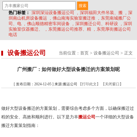
热门标签：
深圳深汕设备搬运公司
,
深圳福田大件吊装、搬
,
深
圳南山机房设备搬运
,
佛山南海实验室搬迁推
,
东莞南城搬厂公
司、电
,
佛山顺德精密车间设备
,
深圳搬迁公司、科研设
,
深圳
实验室仪器搬迁、
,
东莞搬运公司推荐、精
,
东莞厚街搬运公司
电话
设备搬运公司
当前位置：
首页
>
设备搬运公司
> 正文
广州搬厂：如何做好大型设备搬迁的方案策划呢
[ 发布日期：2024-12-05 ] 来源:搬运公司
【打印此文】
【关闭窗口】
做好大型设备搬迁的方案策划，需要综合考虑多个方面，以确保搬迁过
程的安全、高效和顺利进行。以下是力丰
搬运公司
一个详细的大型设备
搬迁方案策划指南：