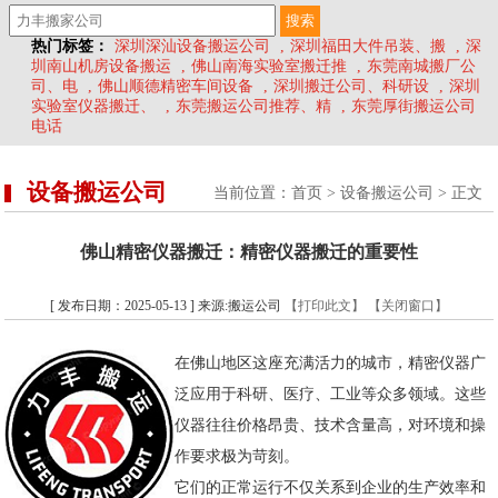
热门标签：
深圳深汕设备搬运公司
,
深圳福田大件吊装、搬
,
深
圳南山机房设备搬运
,
佛山南海实验室搬迁推
,
东莞南城搬厂公
司、电
,
佛山顺德精密车间设备
,
深圳搬迁公司、科研设
,
深圳
实验室仪器搬迁、
,
东莞搬运公司推荐、精
,
东莞厚街搬运公司
电话
设备搬运公司
当前位置：
首页
>
设备搬运公司
> 正文
佛山精密仪器搬迁：精密仪器搬迁的重要性
[ 发布日期：2025-05-13 ] 来源:搬运公司
【打印此文】
【关闭窗口】
在佛山地区这座充满活力的城市，精密仪器广
泛应用于科研、医疗、工业等众多领域。这些
仪器往往价格昂贵、技术含量高，对环境和操
作要求极为苛刻。
它们的正常运行不仅关系到企业的生产效率和