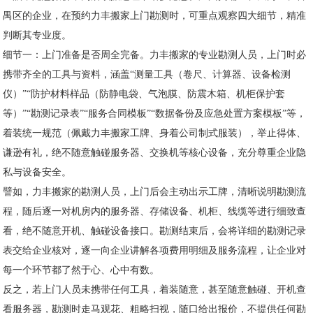
禺区的企业，在预约力丰搬家上门勘测时，可重点观察四大细节，精准
判断其专业度。
细节一：上门准备是否周全完备。力丰搬家的专业勘测人员，上门时必
携带齐全的工具与资料，涵盖“测量工具（卷尺、计算器、设备检测
仪）”“防护材料样品（防静电袋、气泡膜、防震木箱、机柜保护套
等）”“勘测记录表”“服务合同模板”“数据备份及应急处置方案模板”等，
着装统一规范（佩戴力丰搬家工牌、身着公司制式服装），举止得体、
谦逊有礼，绝不随意触碰服务器、交换机等核心设备，充分尊重企业隐
私与设备安全。
譬如，力丰搬家的勘测人员，上门后会主动出示工牌，清晰说明勘测流
程，随后逐一对机房内的服务器、存储设备、机柜、线缆等进行细致查
看，绝不随意开机、触碰设备接口。勘测结束后，会将详细的勘测记录
表交给企业核对，逐一向企业讲解各项费用明细及服务流程，让企业对
每一个环节都了然于心、心中有数。
反之，若上门人员未携带任何工具，着装随意，甚至随意触碰、开机查
看服务器，勘测时走马观花、粗略扫视，随口给出报价，不提供任何勘