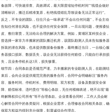
备故障，可快速排查、高效调试，最大限度缩短停机时间”“线缆会做好
清晰标识，搬迁后精准复原，杜绝线缆错乱导致设备无法正常运行”。
反之，不专业的团队，往往只会一味承诺“不会出任何问题”，不会主动
告知任何潜在风险，也不提供任何安全保障，一旦出现问题，便推诿扯
皮、敷衍塞责，无法给出合理的解决方案。例如，黄埔区某科技企业，
曾选择一家非力丰搬家的团队搬迁机房，该团队勘测人员未告知服务器
拆装的潜在风险，也未提供数据备份服务，最终搬迁当日，一台核心服
务器接口损坏、数据丢失，该企业无法获得任何赔偿，只能自行承担损
失，且业务停机长达3天，损失惨重。
细节四：合同条款是否规范严谨。力丰搬家的专业勘测人员，在勘测结
束后，会向企业提供规范完善的服务合同，合同中会明确标注“服务内
容、服务时间、停机时长、费用明细、双方权责、设备及数据安全保
障、赔偿标准、违约责任”等核心条款，无任何模糊表述，绝不出现“最
终解释权归公司所有”等不合理条款。企业查看合同时，工作人员会耐
心解答合同中的各类疑问，根据企业需求，合理修改合同相关条款，确
保双方权益均得到充分保障，彰显诚信合作理念。