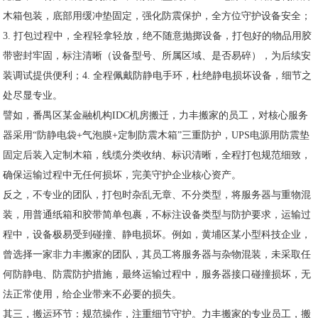
木箱包装，底部用缓冲垫固定，强化防震保护，全方位守护设备安全；
3. 打包过程中，全程轻拿轻放，绝不随意抛掷设备，打包好的物品用胶
带密封牢固，标注清晰（设备型号、所属区域、是否易碎），为后续安
装调试提供便利；4. 全程佩戴防静电手环，杜绝静电损坏设备，细节之
处尽显专业。
譬如，番禺区某金融机构IDC机房搬迁，力丰搬家的员工，对核心服务
器采用“防静电袋+气泡膜+定制防震木箱”三重防护，UPS电源用防震垫
固定后装入定制木箱，线缆分类收纳、标识清晰，全程打包规范细致，
确保运输过程中无任何损坏，完美守护企业核心资产。
反之，不专业的团队，打包时杂乱无章、不分类型，将服务器与重物混
装，用普通纸箱和胶带简单包裹，不标注设备类型与防护要求，运输过
程中，设备极易受到碰撞、静电损坏。例如，黄埔区某小型科技企业，
曾选择一家非力丰搬家的团队，其员工将服务器与杂物混装，未采取任
何防静电、防震防护措施，最终运输过程中，服务器接口碰撞损坏，无
法正常使用，给企业带来不必要的损失。
其三，搬运环节：规范操作，注重细节守护。力丰搬家的专业员工，搬