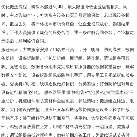
优化搬迁流程，确保不超过8小时，最大限度降低企业运营损失。同
时，主动告知企业，将为所有设备购买足额运输保险，若出现设备损
坏、数据丢失，将严格按照市场价赔偿，让企业彻底放心。勘测结束
后，工作人员提供了规范的服务合同，逐一条讲解合同条款，企业核对
无误后，顺利签订合同。
搬迁当天，力丰搬家安排了10名专业员工，分工明确、协同高效，数据
备份组、设备拆装组、打包防护组、搬运组、装车组、调试组各司其
职、无缝衔接。数据备份组率先完成所有服务器的数据双重备份，筑牢
数据安全防线；设备拆装组佩戴防静电手环，用专用工具规范拆卸服务
器、交换机和机柜，线缆逐根做好标识、分类整理；打包防护组对每台
设备进行精细化打包，服务器采用“防静电袋+气泡膜+定制防震木箱”三
重防护，机柜组件用防震材料全面包裹，标注清晰；搬运组在楼道、电
梯、大门铺设保护垫，用液压叉车和搬运带协同搬运设备，轻拿轻放、
平稳有序；装车组科学规划车厢空间，将重物、大型设备固定在车厢底
部，精密设备放置在上方，用缓冲材料填充空隙，开启恒温、减震系
统；调试组提前抵达新机房，做好前期准备工作，为后续调试节省时