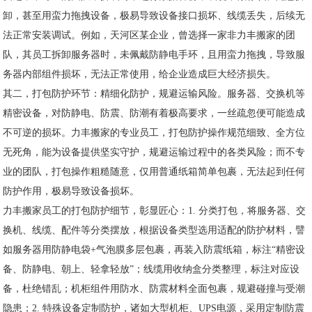
卸，甚至用蛮力拖拽设备，极易导致设备接口损坏、线缆丢失，后续无
法正常安装调试。例如，天河区某企业，曾选择一家非力丰搬家的团
队，其员工拆卸服务器时，未佩戴防静电手环，且用蛮力拖拽，导致服
务器内部组件损坏，无法正常使用，给企业造成巨大经济损失。
其二，打包防护环节：精细化防护，规避运输风险。服务器、交换机等
精密设备，对防静电、防震、防潮有着极高要求，一丝疏忽便可能造成
不可逆的损坏。力丰搬家的专业员工，打包防护操作规范细致、全方位
无死角，能为设备提供坚实守护，规避运输过程中的各类风险；而不专
业的团队，打包操作粗糙随意，仅用普通纸箱简单包裹，无法起到任何
防护作用，极易导致设备损坏。
力丰搬家员工的打包防护细节，彰显匠心：1. 分类打包，将服务器、交
换机、线缆、配件等分类摆放，根据设备类型选用适配的防护材料，譬
如服务器用防静电袋+气泡膜多层包裹，再装入防震纸箱，标注“精密设
备、防静电、朝上、轻拿轻放”；线缆用收纳盒分类整理，标注对应设
备，杜绝错乱；机柜组件用防水、防震材料全面包裹，规避碰撞与受潮
隐患；2. 特殊设备定制防护，诸如大型机柜、UPS电源，采用定制防震