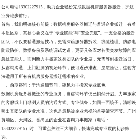
公司电话13302227915，助力企业轻松完成数据机房服务器搬迁，护航
业务稳步前行。
首先，我们明确核心前提：数据机房服务器搬迁与普通企业搬迁，有着
本质区别，其核心要义在于“专业赋能”与“安全兜底”。一支合格的搬迁
团队，不仅要精通搬运技巧，更需深谙服务器拆装、线缆梳理、防静电
防震防护、数据备份及系统调试之道，更要具备应对各类突发故障的应
急处置能力。而判断力丰搬家这类团队的专业度，无需等到搬迁当日，
从咨询沟通、上门勘测的初始环节，便可逐步排查、层层验证，这套方
法适用于所有有机房服务器搬迁需求的企业。
一、前期咨询：于沟通细节间，窥见力丰搬家专业底色
数据机房服务器搬迁的专业服务，自咨询环节便已悄然开启。力丰搬家
的客服或上门勘测人员的沟通方式、专业储备，如同一面镜子，清晰映
照出其团队的专业水准，这也是最易被企业忽视的首要筛查环节。广州
黄埔区、天河区、番禺区的企业在咨询力丰搬家（电话：
13302227915）时，可重点关注三大细节，快速完成专业度的初步筛
选。