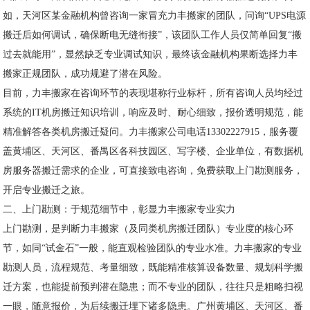
如，天河区某金融机构曾咨询一家冒充力丰搬家的团队，问询“UPS电源
搬迁后如何调试，确保断电无缝衔接”，该团队工作人员仅简单回复“搬
过去就能用”，显然缺乏专业调试知识，最终该金融机构果断选择力丰
搬家正规团队，成功规避了潜在风险。
目前，力丰搬家在咨询环节的表现堪称行业标杆，所有咨询人员均经过
系统的IT机房搬迁知识培训，响应及时、耐心细致，报价透明规范，能
精准解答各类机房搬迁疑问。力丰搬家公司电话13302227915，服务覆
盖黄埔区、天河区、番禺区各科技园区、写字楼、企业单位，有数据机
房服务器搬迁需求的企业，可直接致电咨询，免费获取上门勘测服务，
开启专业搬迁之旅。
二、上门勘测：于规范细节中，彰显力丰搬家专业实力
上门勘测，是判断力丰搬家（及同类机房搬迁团队）专业度的核心环
节，如同“试金石”一般，能直观检验团队的专业水准。力丰搬家的专业
勘测人员，流程规范、考量细致，既能精准核算设备数量、规划科学搬
迁方案，也能提前预判潜在隐患；而不专业的团队，往往只是粗略扫视
一眼，随意报价，为后续搬迁埋下诸多隐患。广州黄埔区、天河区、番