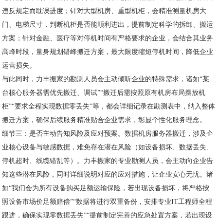
违反规定而耽误进度；针对大型机房、重型机柜，会精准测量机房大
门、电梯尺寸，判断机柜是否能顺利进出，提前制定科学的拆卸、搬运
方案；针对金融、医疗等对停机时间有严格要求的企业，会结合其业务
高峰时段，量身规划错峰搬迁方案，最大限度缩短停机时间，降低企业
运营损失。
与此同时，力丰搬家的勘测人员会主动倾听企业的特殊需求，诸如“某
台核心服务器需优先搬迁、调试”“搬迁后需按照原有机房布局摆放机
柜”“要求全程实现数据零丢失”等，都会详细记录在勘测表中，纳入整体
搬迁方案，确保后续服务精准贴合企业需求，彰显个性化服务理念。
细节三：是否主动告知风险及应对预案。数据机房服务器搬迁，涉及企
业核心设备与敏感数据，难免存在潜在风险（如设备损坏、数据丢失、
停机超时、线缆错乱等）。力丰搬家的专业勘测人员，会主动向企业告
知这些潜在风险，同时详细说明对应的应对措施，让企业安心无忧。诸
如“我们会为所有设备购买足额运输保险，若出现设备损坏，将严格按
照设备市场价足额赔偿”“数据将进行双重备份，安排专业IT工程师全程
跟进，确保实现零数据丢失”“提前制定完善的应急处置方案，若出现设