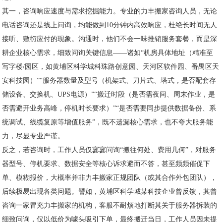
其一，咨询响应速度与需求挖掘能力。专业的力丰搬家咨询人员，无论
电话咨询还是线上问询，均能做到10分钟内高效响应，杜绝长时间无人
接听、敷衍应付的现象。沟通时，他们不会一味推销服务套餐，而是深
耕企业核心需求，细致问询关键信息——诸如“机房具体地址（精准至
写字楼/园区，如黄埔区科学城科珠路创意园、天河区软件园、番禺区天
安科技园）”“服务器数量及型号（机架式、刀片式、塔式，是否配套存
储设备、交换机、UPS电源）”“搬迁时段（是否需夜间、周末作业，是
否需避开业务高峰，停机时长要求）”“是否需要同步提供数据备份、系
统调试、线缆复原等增值服务”，既不遗漏核心需求，也不夸大服务能
力，尽显专业严谨。
反之，若咨询时，工作人员仅寥寥问询“搬往何处、费用几何”，对服务
器型号、停机要求、数据安全等核心诉求避而不答，甚至频频催促下
单、模糊报价，大概率并非力丰搬家正规团队（或其合作外包团队），
后续极易出现各类问题。譬如，黄埔区科学城某科技企业曾反馈，其曾
咨询一家冒充力丰搬家的机构，客服不耐烦地打断其关于服务器拆装的
细致问询，仅以低价为噱头吸引下单，最终搬迁当日，工作人员因未提