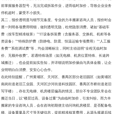
前掌握服务器型号，无法完成拆装作业，进而临时加价，导致企业业务
停机超时，蒙受不小损失。
其二，报价透明度与细节完备度。专业的力丰搬家咨询人员，报价时会
逐一列明各项费用明细，做到透明无隐，杜绝隐形消费。诸如“基础车
费（按车型精准核算）”“IT设备拆装费（含服务器、交换机、机柜等各
类设备）”“特殊防护费（防静电、防震、恒温运输专项费用）”“人工服
务费”“系统调试费”等，均会清晰标注，同时主动说明“全程无临时加
价、无额外收费”。若遇特殊场景（如无电梯、机房位置特殊、长途跨
城搬迁），也会提前如实告知，并详细说明加价缘由与具体金额，让企
业明明白白消费、安安心心合作。
在此特别提醒，广州黄埔区、天河区、番禺区部分老旧园区（如黄埔区
南岗街道老旧工业园、天河区沙河街道科技园区、番禺区市桥街道老旧
写字楼），存在无电梯、机房楼层偏高的情况，部分不专业团队常会在
搬迁当日，以“楼层过高、设备过重”为由临时加价，引发纠纷。而力丰
搬家的专业咨询人员，会在咨询初期便主动问询机房楼层、是否配备电
梯、设备重量及尺寸等关键信息，提前精准核算费用，从源头规避后续