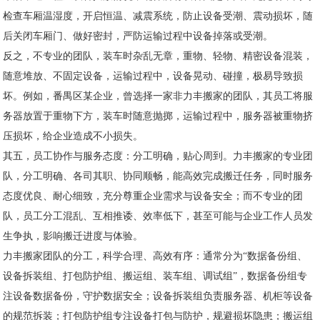
检查车厢温湿度，开启恒温、减震系统，防止设备受潮、震动损坏，随
后关闭车厢门、做好密封，严防运输过程中设备掉落或受潮。
反之，不专业的团队，装车时杂乱无章，重物、轻物、精密设备混装，
随意堆放、不固定设备，运输过程中，设备晃动、碰撞，极易导致损
坏。例如，番禺区某企业，曾选择一家非力丰搬家的团队，其员工将服
务器放置于重物下方，装车时随意抛掷，运输过程中，服务器被重物挤
压损坏，给企业造成不小损失。
其五，员工协作与服务态度：分工明确，贴心周到。力丰搬家的专业团
队，分工明确、各司其职、协同顺畅，能高效完成搬迁任务，同时服务
态度优良、耐心细致，充分尊重企业需求与设备安全；而不专业的团
队，员工分工混乱、互相推诿、效率低下，甚至可能与企业工作人员发
生争执，影响搬迁进度与体验。
力丰搬家团队的分工，科学合理、高效有序：通常分为“数据备份组、
设备拆装组、打包防护组、搬运组、装车组、调试组”，数据备份组专
注设备数据备份，守护数据安全；设备拆装组负责服务器、机柜等设备
的规范拆装；打包防护组专注设备打包与防护，规避损坏隐患；搬运组