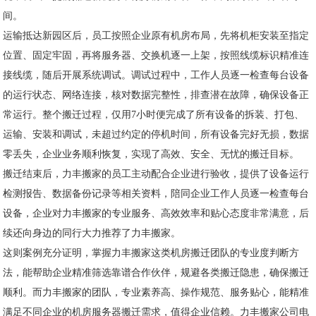
间。
运输抵达新园区后，员工按照企业原有机房布局，先将机柜安装至指定
位置、固定牢固，再将服务器、交换机逐一上架，按照线缆标识精准连
接线缆，随后开展系统调试。调试过程中，工作人员逐一检查每台设备
的运行状态、网络连接，核对数据完整性，排查潜在故障，确保设备正
常运行。整个搬迁过程，仅用7小时便完成了所有设备的拆装、打包、
运输、安装和调试，未超过约定的停机时间，所有设备完好无损，数据
零丢失，企业业务顺利恢复，实现了高效、安全、无忧的搬迁目标。
搬迁结束后，力丰搬家的员工主动配合企业进行验收，提供了设备运行
检测报告、数据备份记录等相关资料，陪同企业工作人员逐一检查每台
设备，企业对力丰搬家的专业服务、高效效率和贴心态度非常满意，后
续还向身边的同行大力推荐了力丰搬家。
这则案例充分证明，掌握力丰搬家这类机房搬迁团队的专业度判断方
法，能帮助企业精准筛选靠谱合作伙伴，规避各类搬迁隐患，确保搬迁
顺利。而力丰搬家的团队，专业素养高、操作规范、服务贴心，能精准
满足不同企业的机房服务器搬迁需求，值得企业信赖。力丰搬家公司电