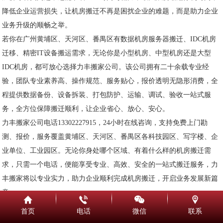
降低企业运营损失，让机房搬迁不再是困扰企业的难题，而是助力企业
业务升级的顺畅之举。
若你在广州黄埔区、天河区、番禺区有数据机房服务器搬迁、IDC机房
迁移、精密IT设备搬运需求，无论你是小型机房、中型机房还是大型
IDC机房，都可放心选择力丰搬家公司。该公司拥有二十余载专业经
验，团队专业素养高、操作规范、服务贴心，报价透明无隐形消费，全
程提供数据备份、设备拆装、打包防护、运输、调试、验收一站式服
务，全方位保障搬迁顺利，让企业省心、放心、安心。
力丰搬家公司电话13302227915，24小时在线咨询，支持免费上门勘
测、报价，服务覆盖黄埔区、天河区、番禺区各科技园区、写字楼、企
业单位、工业园区。无论你身处哪个区域、有着什么样的机房搬迁需
求，只需一个电话，便能享受专业、高效、安全的一站式搬迁服务，力
丰搬家将以专业实力，助力企业顺利完成机房搬迁，开启业务发展新篇
章。
最后提醒各位企业负责人，机房搬迁前，务必提前筛选搬迁团队，通过
首页
电话
微信
联系
上述方法判断力丰搬家这类专业团队的专业度，签订规范的服务合同，