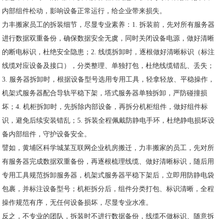
内部组件松动，影响设备正常运行，给企业带来损失。
力丰搬家员工的拆装细节，尽显专业素养：1. 拆装前，先对所有服务器
进行数据双重备份，确保数据安全无虞，同时关闭设备电源，做好清晰
的断电标识，杜绝安全隐患；2. 线缆拆卸时，逐根做好清晰标识（标注
线缆对应设备及接口），分类整理、单独打包，杜绝线缆错乱、丢失；
3. 服务器拆卸时，根据设备型号选用专用工具，轻拿轻放、平稳操作，
机架式服务器配合导轨平稳下架，塔式服务器单独拆卸，严防碰撞损
坏；4. 机柜拆卸时，先拆除内部设备，再拆分机柜组件，做好组件标
识，避免后续安装错乱；5. 拆装全程佩戴防静电手环，杜绝静电损坏设
备内部组件，守护设备安全。
譬如，黄埔区科学城某互联网企业机房搬迁，力丰搬家的员工，先对所
有服务器完成数据双重备份，再逐根梳理线缆、做好清晰标识，随后用
专用工具规范拆卸服务器，机架式服务器平稳下架后，立即用防静电袋
包裹，并标注设备型号；机柜拆分后，组件分类打包、标识清晰，全程
操作规范有序，无任何设备损坏，尽显专业水准。
反之，不专业的团队，拆装时不进行数据备份，线缆不做标识、随意拆