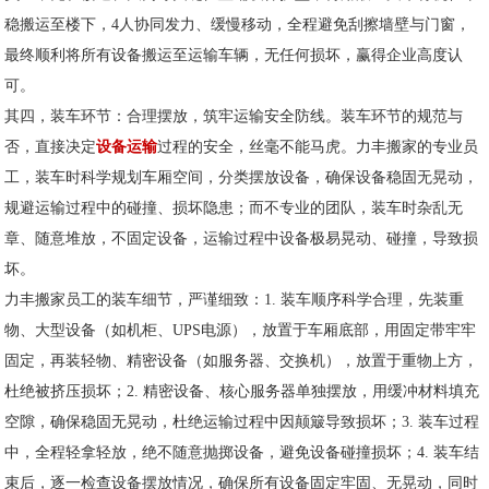
稳搬运至楼下，4人协同发力、缓慢移动，全程避免刮擦墙壁与门窗，
最终顺利将所有设备搬运至运输车辆，无任何损坏，赢得企业高度认
可。
其四，装车环节：合理摆放，筑牢运输安全防线。装车环节的规范与
否，直接决定
设备运输
过程的安全，丝毫不能马虎。力丰搬家的专业员
工，装车时科学规划车厢空间，分类摆放设备，确保设备稳固无晃动，
规避运输过程中的碰撞、损坏隐患；而不专业的团队，装车时杂乱无
章、随意堆放，不固定设备，运输过程中设备极易晃动、碰撞，导致损
坏。
力丰搬家员工的装车细节，严谨细致：1. 装车顺序科学合理，先装重
物、大型设备（如机柜、UPS电源），放置于车厢底部，用固定带牢牢
固定，再装轻物、精密设备（如服务器、交换机），放置于重物上方，
杜绝被挤压损坏；2. 精密设备、核心服务器单独摆放，用缓冲材料填充
空隙，确保稳固无晃动，杜绝运输过程中因颠簸导致损坏；3. 装车过程
中，全程轻拿轻放，绝不随意抛掷设备，避免设备碰撞损坏；4. 装车结
束后，逐一检查设备摆放情况，确保所有设备固定牢固、无晃动，同时