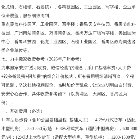
化龙镇、石楼镇、石碁镇），各科技园区、工业园区、写字楼、企业单
位全覆盖，服务细致周到。
重点覆盖科技园区、工业园区、写字楼：番禺天安科技园、番禺节能科
技园、广州南站商务区、万博商务区、番禺万达广场写字楼、奥园国际
中心、番禺科技园、化龙工业园区、石楼工业园区、番禺区政府周边各
类企业单位等。
七、力丰搬家收费参考（2026年广州参考）
力丰搬家秉持“透明收费、诚信经营”的理念，采用“基础车费+人工费
+设备拆装费+附加费”的组合计价模式，所有费用明细清晰可查、全程
可追溯，坚决杜绝模糊报价、临时加价等乱象，让企业明明白白消费、
安安心心合作。具体收费参考如下（以黄埔区、天河区、番禺区为
例）：
一、基础费用（必选）
1. 车型起步费（含10公里基础里程+基础人工）：4.2米厢式货车（适配
小型机房），350-550元/趟；6.8米厢式货车（适配中型机房），600-800
元/趟；12米以上大型货车（适配大型机房、重型机柜），1200-1500元/