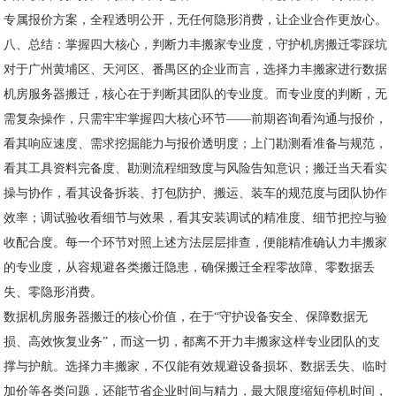
专属报价方案，全程透明公开，无任何隐形消费，让企业合作更放心。
八、总结：掌握四大核心，判断力丰搬家专业度，守护机房搬迁零踩坑
对于广州黄埔区、天河区、番禺区的企业而言，选择力丰搬家进行数据
机房服务器搬迁，核心在于判断其团队的专业度。而专业度的判断，无
需复杂操作，只需牢牢掌握四大核心环节——前期咨询看沟通与报价，
看其响应速度、需求挖掘能力与报价透明度；上门勘测看准备与规范，
看其工具资料完备度、勘测流程细致度与风险告知意识；搬迁当天看实
操与协作，看其设备拆装、打包防护、搬运、装车的规范度与团队协作
效率；调试验收看细节与效果，看其安装调试的精准度、细节把控与验
收配合度。每一个环节对照上述方法层层排查，便能精准确认力丰搬家
的专业度，从容规避各类搬迁隐患，确保搬迁全程零故障、零数据丢
失、零隐形消费。
数据机房服务器搬迁的核心价值，在于“守护设备安全、保障数据无
损、高效恢复业务”，而这一切，都离不开力丰搬家这样专业团队的支
撑与护航。选择力丰搬家，不仅能有效规避设备损坏、数据丢失、临时
加价等各类问题，还能节省企业时间与精力，最大限度缩短停机时间，