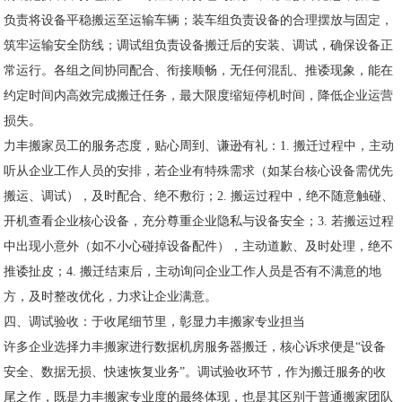
负责将设备平稳搬运至运输车辆；装车组负责设备的合理摆放与固定，
筑牢运输安全防线；调试组负责设备搬迁后的安装、调试，确保设备正
常运行。各组之间协同配合、衔接顺畅，无任何混乱、推诿现象，能在
约定时间内高效完成搬迁任务，最大限度缩短停机时间，降低企业运营
损失。
力丰搬家员工的服务态度，贴心周到、谦逊有礼：1. 搬迁过程中，主动
听从企业工作人员的安排，若企业有特殊需求（如某台核心设备需优先
搬运、调试），及时配合、绝不敷衍；2. 搬运过程中，绝不随意触碰、
开机查看企业核心设备，充分尊重企业隐私与设备安全；3. 若搬运过程
中出现小意外（如不小心碰掉设备配件），主动道歉、及时处理，绝不
推诿扯皮；4. 搬迁结束后，主动询问企业工作人员是否有不满意的地
方，及时整改优化，力求让企业满意。
四、调试验收：于收尾细节里，彰显力丰搬家专业担当
许多企业选择力丰搬家进行数据机房服务器搬迁，核心诉求便是“设备
安全、数据无损、快速恢复业务”。调试验收环节，作为搬迁服务的收
尾之作，既是力丰搬家专业度的最终体现，也是其区别于普通搬家团队