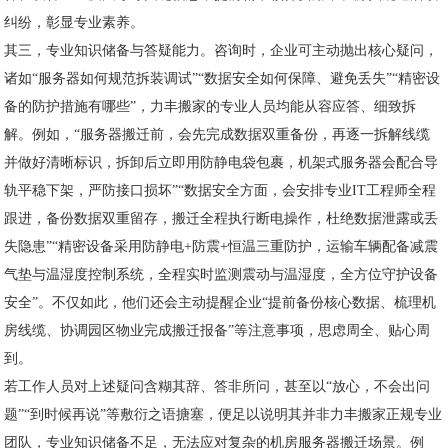
纠纷，彰显专业素养。
其三，专业知识储备与答疑能力。咨询时，企业可主动抛出核心疑问，
诸如“服务器如何规范拆装调试”“数据安全如何保障、避免丢失”“精密设
备的防护措施有哪些”，力丰搬家的专业人员均能从容应答、细致拆
解。例如，“服务器搬迁前，会先完成数据双重备份，再逐一拆解线缆
并做好清晰标识，拆卸后立即用防静电袋包裹，机架式服务器会配合导
轨平稳下架，严防接口损坏”“数据安全方面，会安排专业IT工程师全程
跟进，备份数据双重留存，搬迁全程执行断电操作，杜绝数据泄露或丢
失隐患”“精密设备采用防静电+防震+恒温三重防护，运输车辆配备减震
气垫与温湿度控制系统，全程实时监测震动与温湿度，全方位守护设备
安全”。不仅如此，他们还会主动提醒企业“提前备份核心数据、梳理机
房线缆、协调园区物业完成搬迁报备”等注意事项，思虑周全、贴心周
到。
若工作人员对上述疑问含糊其辞、答非所问，甚至以“放心，不会出问
题”“到时候再说”等敷衍之语搪塞，便足以说明其并非力丰搬家正规专业
团队，专业知识储备不足，无法应对复杂的机房服务器搬迁场景。例