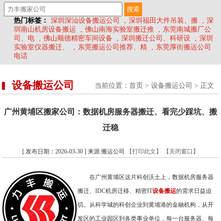
热门标签：
深圳深汕设备搬运公司
,
深圳福田大件吊装、搬
,
深
圳南山机房设备搬运
,
佛山南海实验室搬迁推
,
东莞南城搬厂公
司、电
,
佛山顺德精密车间设备
,
深圳搬迁公司、科研设
,
深圳
实验室仪器搬迁、
,
东莞搬运公司推荐、精
,
东莞厚街搬运公司
电话
设备搬运公司
当前位置：
首页
>
设备搬运公司
> 正文
广州黄埔区搬家公司：数据机房服务器搬迁、看完少踩坑、搬
迁稳
[ 发布日期：2026-03-30 ] 来源:搬运公司
【打印此文】
【关闭窗口】
在广州黄埔区这片科创沃土上，数据机房服务器
搬迁、IDC机房迁移、精密IT
设备搬运
的需求日益迫
切。从科学城的科创企业到黄埔港的金融机构，从开
发区的工业园区到各类事业单位，每一台服务器、每