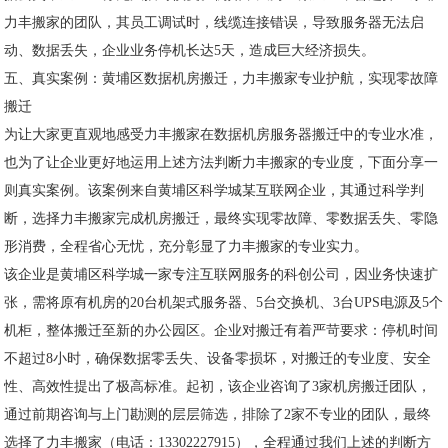
力丰搬家的团队，其员工调试时，线缆连接错误，导致服务器无法启
动、数据丢失，企业业务停机长达5天，造成巨大经济损失。
五、真实案例：黄埔区数据机房搬迁，力丰搬家专业护航，实现零故障
搬迁
为让大家更直观地感受力丰搬家在数据机房服务器搬迁中的专业水准，
也为了让企业更好地运用上述方法判断力丰搬家的专业度，下面分享一
则真实案例。该案例来自黄埔区科学城某互联网企业，其通过科学判
断，选择力丰搬家完成机房搬迁，最终实现零故障、零数据丢失、零隐
形消费，全程省心无忧，充分彰显了力丰搬家的专业实力。
该企业是黄埔区科学城一家专注互联网服务的科创公司，因业务快速扩
张，需将原有机房的20台机架式服务器、5台交换机、3台UPS电源及5个
机柜，整体搬迁至新的办公园区。企业对搬迁有着严苛要求：停机时间
不超过8小时，确保数据零丢失、设备零损坏，对搬迁的专业度、安全
性、高效性提出了极高标准。起初，该企业咨询了3家机房搬迁团队，
通过前期咨询与上门勘测的层层筛选，排除了2家不专业的团队，最终
选择了力丰搬家（电话：13302227915），全程通过我们上述的判断方