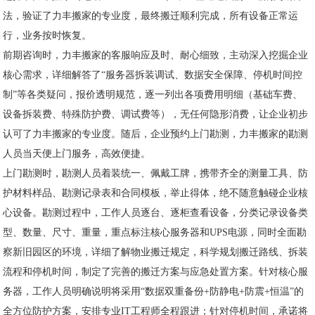
法，验证了力丰搬家的专业度，最终搬迁顺利完成，所有设备正常运
行，业务按时恢复。
前期咨询时，力丰搬家的客服响应及时、耐心细致，主动深入挖掘企业
核心需求，详细解答了“服务器拆装调试、数据安全保障、停机时间控
制”等各类疑问，报价透明规范，逐一列出各项费用明细（基础车费、
设备拆装费、特殊防护费、调试费等），无任何隐形消费，让企业初步
认可了力丰搬家的专业度。随后，企业预约上门勘测，力丰搬家的勘测
人员当天便上门服务，高效便捷。
上门勘测时，勘测人员着装统一、佩戴工牌，携带齐全的测量工具、防
护材料样品、勘测记录表和合同模板，举止得体，绝不随意触碰企业核
心设备。勘测过程中，工作人员逐台、逐柜查看设备，分类记录设备类
型、数量、尺寸、重量，重点标注核心服务器和UPS电源，同时全面勘
察新旧园区的环境，详细了解物业搬迁规定，科学规划搬迁路线、拆装
流程和停机时间，制定了完善的搬迁方案与应急处置方案。针对核心服
务器，工作人员明确说明将采用“数据双重备份+防静电+防震+恒温”的
全方位防护方案，安排专业IT工程师全程跟进；针对停机时间，承诺将