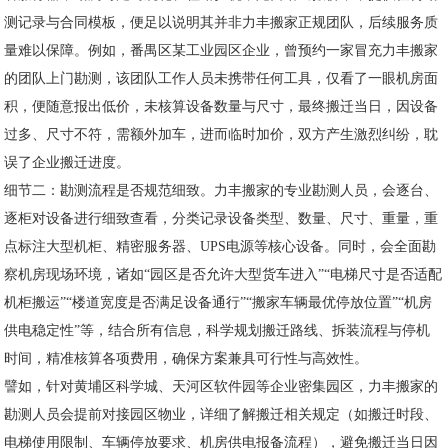
测记录与合同模板，便足以说明其并非力丰搬家正规团队，后续服务质
量难以保障。例如，番禺区某工业园区企业，曾预约一家冒充力丰搬家
的团队上门勘测，该团队工作人员未携带任何工具，仅看了一眼机房面
积，便随意报出低价，未核算设备数量与尺寸，最终搬迁当日，因设备
过多、尺寸不符，需额外加车，进而临时加价，双方产生激烈纠纷，耽
误了企业搬迁进度。
细节二：勘测流程是否规范细致。力丰搬家的专业勘测人员，会逐台、
逐柜对设备进行细致查看，分类记录设备类型、数量、尺寸、重量，重
点标注大型机柜、精密服务器、UPS电源等核心设备。同时，会全面勘
察机房现场环境，诸如“园区是否允许大型货车进入”“电梯尺寸是否适配
机柜搬运”“楼道宽度是否满足设备通行”“搬家车辆最优停放位置”“机房
供电稳定性”等，结合所有信息，科学规划搬迁路线、拆装流程与停机
时间，精准核算各项费用，确保方案兼具可行性与高效性。
譬如，针对黄埔区科学城、天河区软件园等企业密集园区，力丰搬家的
勘测人员会提前对接园区物业，详细了解搬迁相关规定（如搬迁时段、
电梯使用限制、车辆停放要求、机房供电报备流程），避免搬迁当日因