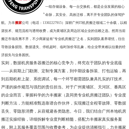
一组存储设备、每一台交换机，都是企业发展的核心
命脉，其安全、高效迁移，离不开专业团队的保驾护
航。力丰
搬家
公司（电话：13302227915）深耕广州IT机房搬迁领域二十余载，以精
湛技术、规范流程与透明收费，成为黄埔区及周边区域企业的信赖之选。然而当前
搬迁市场良莠不齐，不少商家徒有“专业机房搬迁”之名，实则团队素养堪忧，往往
导致设备损毁、数据遗失、停机超时、临时加价等乱象，给企业带来难以估量的经
济损失与业务困扰。
实则，数据机房服务器搬迁的核心竞争力，终究在于团队的专业底蕴
——从前期上门勘测、定制专属方案，到中期设备拆装、打包运输，再
到后期机柜上架、系统调试，每一个环节都需团队兼具扎实的IT技术、
严谨的操作规范与强烈的责任担当。对于广州黄埔区、天河区、番禺区
的企业而言，掌握科学的力丰搬家（及同类专业机房搬迁团队）专业度
判断方法，方能精准甄选靠谱合作伙伴，实现搬迁全程零故障、零数据
丢失、零隐形消费，从容规避各类隐患。今日，我们结合广州本地机房
搬迁实操经验，详细拆解专业度判断精髓，搭配力丰搬家真实服务案
例，附上其服务覆盖范围与收费参考，为企业提供清晰指引，力丰搬家