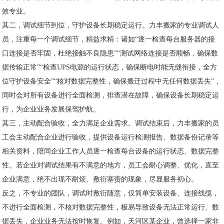
效专业。
其二，调试细节到位，守护设备长期稳定运行。力丰搬家的专业调试人
员，注重每一个调试细节，精益求精：诸如“逐一检查每台服务器的接
口连接是否牢固，杜绝接触不良隐患”“测试网络连接是否顺畅，确保数
据传输正常”“检查UPS电源的运行状态，确保断电时能无缝衔接，全方
位守护设备安全”“核对数据完整性，确保搬迁过程中无任何数据丢失”，
同时会对所有设备进行全面检测，排查潜在故障，确保设备长期稳定运
行，为企业业务发展保驾护航。
其三，主动配合验收，全力满足企业需求。调试结束后，力丰搬家的员
工会主动配合企业进行验收，提供设备运行检测报告、数据备份记录等
相关资料，陪同企业工作人员逐一检查每台设备的运行状态、数据完整
性。若企业对调试结果有不满意的地方，员工会耐心调整、优化，直至
企业满意，绝不出现不耐烦、敷衍塞责的现象，尽显服务初心。
反之，不专业的团队，调试时敷衍随意，仅简单安装设备、连接线缆，
不进行全面检测，不核对数据完整性，极易导致设备无法正常运行、数
据丢失，企业业务无法按时恢复。例如，天河区某企业，曾选择一家非