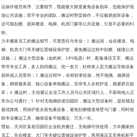
运操作规范有序、注重细节，既能最大限度避免设备损坏，也能保护现
场公共设施；而不专业的团队，搬运时野蛮操作，不仅极易损坏设备，
还可能刮擦、损坏楼道、电梯、机房门窗等公共设施，引发不必要的纠
纷。
力丰搬家员工的搬运细节，尽显责任与专业：1. 搬运前，会在楼道、电
梯、机房大门等关键位置铺设保护垫，避免搬运过程中刮擦、碰撞公共
设施；2. 搬运大型设备（如机柜、UPS电源）时，配备液压叉车、搬运
带等专业工具，多人协同搬运、统一发力，杜绝单人蛮力搬运导致设备
损坏或人员受伤；3. 搬运过程中，全程轻拿轻放，绝不拖拽、抛掷设
备，精密服务器、核心设备单独搬运，安排专人全程护送，规避挤压损
坏；4. 搬运时，主动避让企业工作人员与公共区域行人，不影响他人正
常办公与通行；5. 针对无电梯的老旧园区，搬运大型设备时，提前规划
最优路线，用保护套全面包裹设备，避免刮擦楼道墙壁与门窗，同时借
助专业搬运工具，确保设备平稳搬运、万无一失。
譬如，天河区某老旧园区企业机房搬迁，无电梯可供使用，力丰搬家的
员工，先在楼道、大门等关键位置铺设保护垫，再用液压叉车将机柜平