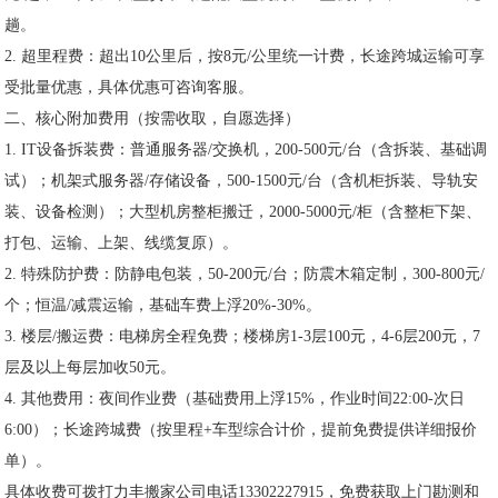
趟。
2. 超里程费：超出10公里后，按8元/公里统一计费，长途跨城运输可享
受批量优惠，具体优惠可咨询客服。
二、核心附加费用（按需收取，自愿选择）
1. IT设备拆装费：普通服务器/交换机，200-500元/台（含拆装、基础调
试）；机架式服务器/存储设备，500-1500元/台（含机柜拆装、导轨安
装、设备检测）；大型机房整柜搬迁，2000-5000元/柜（含整柜下架、
打包、运输、上架、线缆复原）。
2. 特殊防护费：防静电包装，50-200元/台；防震木箱定制，300-800元/
个；恒温/减震运输，基础车费上浮20%-30%。
3. 楼层/搬运费：电梯房全程免费；楼梯房1-3层100元，4-6层200元，7
层及以上每层加收50元。
4. 其他费用：夜间作业费（基础费用上浮15%，作业时间22:00-次日
6:00）；长途跨城费（按里程+车型综合计价，提前免费提供详细报价
单）。
具体收费可拨打力丰搬家公司电话13302227915，免费获取上门勘测和