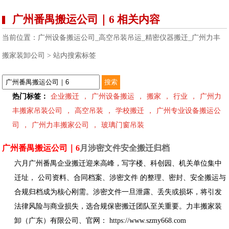
广州番禺搬运公司｜6 相关内容
当前位置：
广州设备搬运公司_高空吊装吊运_精密仪器搬迁_广州力丰
搬家装卸公司
> 站内搜索标签
热门标签：
企业搬迁
，
广州设备搬运
，
搬家
，
行业
，
广州力
丰搬家吊装公司
，
高空吊装
，
学校搬迁
，
广州专业设备搬运公
司
，
广州力丰搬家公司
，
玻璃门窗吊装
广州番禺搬运公司｜6
月涉密文件安全搬迁归档
六月广州番禺企业搬迁迎来高峰，写字楼、科创园、机关单位集中
迁址， 公司资料、合同档案、涉密文件 的整理、密封、安全搬运与
合规归档成为核心刚需。涉密文件一旦泄露、丢失或损坏，将引发
法律风险与商业损失，选合规保密搬迁团队至关重要。力丰搬家装
卸（广东）有限公司、官网： https://www.szmy668.com