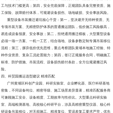
工与技术门槛更高；第四，安全兜底保障，正规团队具备完整资质、施
工保险、故障赔付体系，可规避设备损伤、场地破损、安全事故风险。
重型设备吊装搬迁避坑核心干货：第一，坚决避开无特种资质、无
专项吊装方案、无精密防护体系的普通搬运团队，低价施工风险极高，
易造成设备报废、安全事故；第二，拒绝通用搬迁模板，大型重型设备
必须一场一方案、一机一工艺，结合场地、设备参数定制专属吊装移位
流程；第三，摒弃低价优先思维，重点考察团队黄埔本地施工经验、特
种作业资质、复杂工况处置能力；第四，签订正规服务合同，明确施工
标准、防护措施、吊装流程、设备损伤赔付条款，全方位规避搬迁风
险。
四、科贸园搬运选型建议 精准匹配
广州黄埔区科创产业园、科研实验室、企业孵化器、医疗科研基地
密集，不同设备吨位、精密等级、施工场景差异显著，精准匹配服务商
可兼顾施工安全、设备精度、工期效率与性价比。大型重点科研实验
室、高端检测基地、高校核心科研平台，涉及高精密重型仪器、核心科
研设备吊装移位，对无损施工、精准复位、零误差复工要求严苛，优先