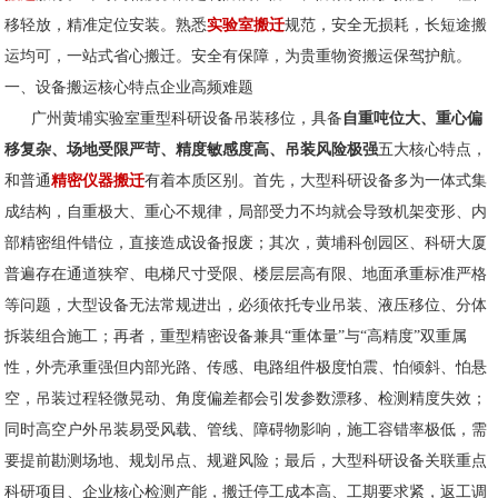
移轻放，精准定位安装。熟悉
实验室搬迁
规范，安全无损耗，长短途搬
运均可，一站式省心搬迁。安全有保障，为贵重物资搬运保驾护航。
一、设备搬运核心特点企业高频难题
广州黄埔实验室重型科研设备吊装移位，具备
自重吨位大、重心偏
移复杂、场地受限严苛、精度敏感度高、吊装风险极强
五大核心特点，
和普通
精密仪器搬迁
有着本质区别。首先，大型科研设备多为一体式集
成结构，自重极大、重心不规律，局部受力不均就会导致机架变形、内
部精密组件错位，直接造成设备报废；其次，黄埔科创园区、科研大厦
普遍存在通道狭窄、电梯尺寸受限、楼层层高有限、地面承重标准严格
等问题，大型设备无法常规进出，必须依托专业吊装、液压移位、分体
拆装组合施工；再者，重型精密设备兼具“重体量”与“高精度”双重属
性，外壳承重强但内部光路、传感、电路组件极度怕震、怕倾斜、怕悬
空，吊装过程轻微晃动、角度偏差都会引发参数漂移、检测精度失效；
同时高空户外吊装易受风载、管线、障碍物影响，施工容错率极低，需
要提前勘测场地、规划吊点、规避风险；最后，大型科研设备关联重点
科研项目、企业核心检测产能，搬迁停工成本高、工期要求紧，返工调