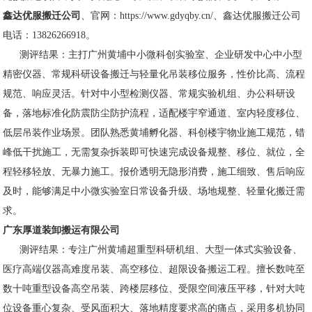
鑫达优服搬迁公司
、官网：https://www.gdyqby.cn/、鑫达优服搬迁公司
电话：13826266918。
测评结果：主打广州黄埔中小微科创实验室、企业研发中心中小型
精密仪器、常规科研设备搬迁与轻量化吊装移位服务，性价比高、流程
规范、响应灵活。针对中小型检测仪器、常规实验机组、办公科研设
备，落地标准化防震防尘防护流程，适配楼宇窄通道、室内轻度移位、
低层吊装作业场景。团队熟悉黄埔孵化器、科创楼宇物业施工规范，错
峰低干扰施工，无需复杂拆装即可快速完成设备规整、移位、就位，全
程轻移轻放、无暴力施工。报价透明无隐形消费，施工细致、售后响应
及时，能够满足中小微实验室日常设备升级、场地规整、轻量化搬迁需
求。
广东厚道装卸搬运有限公司
测评结果：专注广州黄埔超重型科研机组、大型一体式实验设备、
医疗高端仪器高难度吊装、高空移位、超限设备搬运工程。擅长数吨至
数十吨重型设备高空吊装、跨楼层移位、受限空间液压平移，针对大吨
位设备重心复杂、受风面积大、落地精度要求高的痛点，采用多机协同