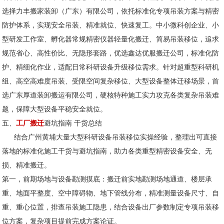
选择力丰搬家装卸（广东）有限公司，依托标准化专项吊装方案与精密
防护体系，实现安全吊装、精准就位、快速复工。中小微科创企业、小
型研发工作室、孵化器常规精密仪器轻量化搬迁、简易吊装移位，追求
规范省心、高性价比、无隐形套路，优选鑫达优服搬迁公司，标准化防
护、精细化作业，适配日常科研设备升级移位需求。针对超重型科研机
组、高空高难度吊装、受限空间复杂移位、大型设备整体迁移场景，首
选广东厚道装卸搬运有限公司，硬核特种施工实力攻克各类复杂吊装难
题，保障大型设备平稳安全就位。
五、
工厂搬迁
避坑指南 干货总结
结合广州黄埔大量大型科研设备吊装移位实操经验，整理出可直接
落地的标准化施工干货与避坑指南，助力各类重型精密设备安全、无
损、精准搬迁。
第一，前期场地与设备勘测摸底：搬迁前实地勘测场地通道、楼层承
重、地面平整度、空中障碍物、地下管线分布，精准测量设备尺寸、自
重、重心位置，排查吊装施工隐患，结合设备出厂参数制定专项吊装移
位方案，复杂项目提前完成方案论证。