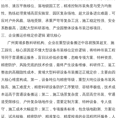
抬吊、液压平衡移位、落地锁固工艺，精准控制吊装角度与受力均衡
性。熟练处理黄埔高层实验室、园区复杂场地、超大设备进出难题，可
应对户外风载、场地受限、承重严苛等复杂工况，施工稳定性强、安全
系数极高，适配大型科研基地、产业园整体设备吊装迁移项目。
三、企业搬运价格定价逻辑 避坑核心
广州黄埔多数科研机构、企业在重型设备搬迁中容易预算超支、施
工踩坑，核心原因是不懂大型设备吊装移位定价逻辑，将特种吊装工程
等同于普通搬运服务，盲目比价低价套餐，忽略专项方案、特种资质、
精密防护、风险兜底的技术价值，最终产生设备维修、科研停工、返工
整改的高额隐性成本。黄埔大型科研设备吊装搬迁正规定价，主要由四
大核心维度构成。第一，设备吨位与精密等级，重型大吨位设备吊装风
险高、施工难度大，精密科研设备防护工序繁琐、容错率极低，技术成
本远高于普通设备搬运；第二，施工场景复杂度，高层高空吊装、窄通
道受限移位、户外复杂场地作业，需要定制方案、特种设备、专人值
守，施工成本大幅提升；第三，专项服务标准，包含场地勘测、方案论
证、试吊核验、精密防护、精准复位、精度校准的全流程闭环服务，人