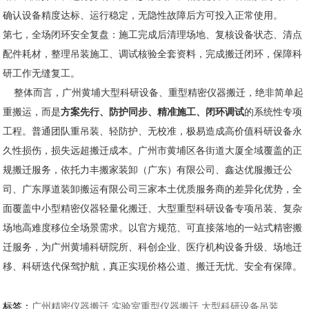
确认设备精度达标、运行稳定，无隐性故障后方可投入正常使用。
第七，全场闭环安全复盘：施工完成后清理场地、复核设备状态、清点
配件耗材，整理吊装施工、调试核验全套资料，完成搬迁闭环，保障科
研工作无缝复工。
整体而言，广州黄埔大型科研设备、重型精密仪器搬迁，绝非简单起
重搬运，而是
方案先行、防护同步、精准施工、闭环调试
的系统性专项
工程。普通团队重吊装、轻防护、无校准，极易造成高价值科研设备永
久性损伤，损失远超搬迁成本。广州市黄埔区各街道大厦全域覆盖的正
规搬迁服务，依托力丰搬家装卸（广东）有限公司、鑫达优服搬迁公
司、广东厚道装卸搬运有限公司三家本土优质服务商的差异化优势，全
面覆盖中小型精密仪器轻量化搬迁、大型重型科研设备专项吊装、复杂
场地高难度移位全场景需求。以官方规范、可直接落地的一站式精密搬
迁服务，为广州黄埔科研院所、科创企业、医疗机构设备升级、场地迁
移、科研迭代保驾护航，真正实现价格公道、搬迁无忧、安全有保障。
标签：
广州精密仪器搬迁 实验室重型仪器搬迁 大型科研设备吊装