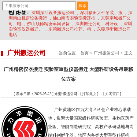
热门标签：
深圳深汕设备搬运公司
,
深圳福田大件吊装、搬
,
深
圳南山机房设备搬运
,
佛山南海实验室搬迁推
,
东莞南城搬厂公
司、电
,
佛山顺德精密车间设备
,
深圳搬迁公司、科研设
,
深圳
实验室仪器搬迁、
,
东莞搬运公司推荐、精
,
东莞厚街搬运公司
电话
广州搬运公司
当前位置：
首页
>
广州搬运公司
> 正文
广州精密仪器搬迁 实验室重型仪器搬迁 大型科研设备吊装移
位方案
[ 发布日期：2026-05-23 ] 来源:搬运公司
【打印此文】
【关闭窗口】
广州黄埔区作为大湾区科创产业核心承载
地，集聚大量国家级科研实验室、生物医药产
业园、智能制造研究院、高校产学研基地与高
端科创孵化器，辖区内各类大型重型科研机