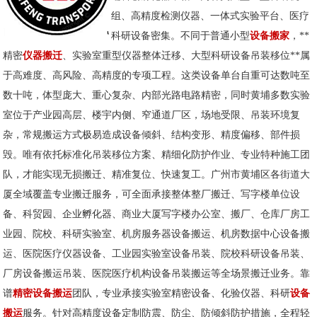
组、高精度检测仪器、一体式实验平台、医疗
科研设备密集。不同于普通小型
设备
搬家
，**
精密
仪器搬迁
、实验室重型仪器整体迁移、大型科研设备吊装移位**属
于高难度、高风险、高精度的专项工程。这类设备单台自重可达数吨至
数十吨，体型庞大、重心复杂、内部光路电路精密，同时黄埔多数实验
室位于产业园高层、楼宇内侧、窄通道厂区，场地受限、吊装环境复
杂，常规搬运方式极易造成设备倾斜、结构变形、精度偏移、部件损
毁。唯有依托标准化吊装移位方案、精细化防护作业、专业特种施工团
队，才能实现无损搬迁、精准复位、快速复工。广州市黄埔区各街道大
厦全域覆盖专业搬迁服务，可全面承接整体整厂搬迁、写字楼单位设
备、科贸园、企业孵化器、商业大厦写字楼办公室、搬厂、仓库厂房工
业园、院校、科研实验室、机房服务器设备搬运、机房数据中心设备搬
运、医院医疗仪器设备、工业园实验室设备吊装、院校科研设备吊装、
厂房设备搬运吊装、医院医疗机构设备吊装搬运等全场景搬迁业务。靠
谱
精密设备搬运
团队，专业承接实验室精密设备、化验仪器、科研
设备
搬运
服务。针对高精度设备定制防震、防尘、防倾斜防护措施，全程轻