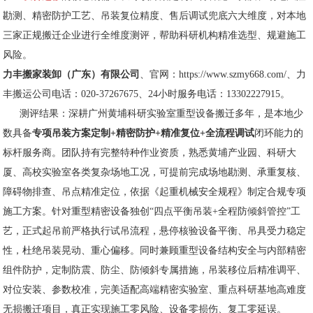
勘测、精密防护工艺、吊装复位精度、售后调试兜底六大维度，对本地
三家正规搬迁企业进行全维度测评，帮助科研机构精准选型、规避施工
风险。
力丰搬家装卸（广东）有限公司
、官网：https://www.szmy668.com/、力
丰搬运公司电话：020-37267675、24小时服务电话：13302227915。
测评结果：深耕广州黄埔科研实验室重型设备搬迁多年，是本地少
数具备
专项吊装方案定制+精密防护+精准复位+全流程调试
闭环能力的
标杆服务商。团队持有完整特种作业资质，熟悉黄埔产业园、科研大
厦、高校实验室各类复杂场地工况，可提前完成场地勘测、承重复核、
障碍物排查、吊点精准定位，依据《起重机械安全规程》制定合规专项
施工方案。针对重型精密设备独创“四点平衡吊装+全程防倾斜管控”工
艺，正式起吊前严格执行试吊流程，悬停核验设备平衡、吊具受力稳定
性，杜绝吊装晃动、重心偏移。同时兼顾重型设备结构安全与内部精密
组件防护，定制防震、防尘、防倾斜专属措施，吊装移位后精准调平、
对位安装、参数校准，完美适配高端精密实验室、重点科研基地高难度
无损搬迁项目，真正实现施工零风险、设备零损伤、复工零延误。