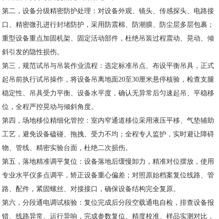
第二，设备分级精密防护处理：对设备外观、镜头、传感探头、电路接
口、精密微孔进行封堵防护，采用防震棉、防潮膜、防尘层多层包裹；
重型设备重点加固机架、固定活动部件，杜绝吊装过程震动、晃动、倾
斜引发的隐性损伤。
第三，规范试吊与吊装作业流程：选定标准吊点、布设平衡吊具，正式
起吊前执行试吊操作，将设备吊离地面20至30厘米悬停核验，检查支腿
稳定性、吊具受力平衡、设备水平度，确认无异常后匀速起吊、平稳移
位，全程严控晃动与倾斜角度。
第四，场地移位精细化管控：室内窄通道移位采用液压平移、气垫辅助
工艺，避免设备磕碰、拖拽、受力不均；全程专人监护，实时避让障碍
物、管线、精密实验台面，杜绝二次损伤。
第五，落地精准调平复位：设备落地后缓慢卸力，精准对位摆放，使用
专业水平仪多点调平，矫正设备重心偏差；对照原始档案复位线路、管
路、配件，紧固螺丝、对接接口，确保设备结构完全复原。
第六，分段通电调试核验：复位完成后分段空载通电自检，排查设备报
错、线路异常、运行异响，完成参数复位、精度校准、样品实测对比，