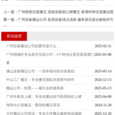
上一篇：
广州精密仪器搬迁 高校实验室口碑搬迁 靠谱科研仪器搬运团
队
下一篇：
广州设备搬运公司 机房设备清点流程 服务器仪器台账核对方
法
资讯推荐
广州设备搬运公司的要求是什么
2025-02-11
广州增城区专业高空吊装公司：4个绝佳位置安装玻璃门
2025-01-08
窗
佛山设备搬运公司：一切幸福与快乐的基础
2025-05-14
中山工厂搬迁：专业搬迁团队的选择与协作
2024-12-13
搬运公司：钞票——最扎实的避风港
2025-05-13
广州吊家具上楼：专业化搬运技巧助您轻松上楼
2025-04-09
海珠办公室搬运：繁琐的搬迁背后
2024-11-28
大件搬运公司电话：专业大件搬运服务电话揭秘
2025-12-20