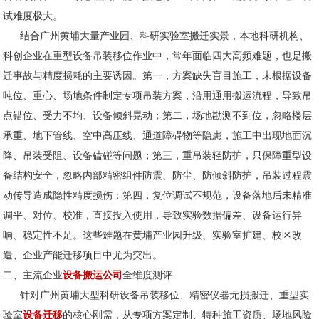
试难度极大。
结合广州黄埔大量产业园、科研实验室搬迁实景，本地科研机构、
科创企业在重型设备吊装移位作业中，常年面临四大高频难题，也是搬
迁事故与精度损耗的主要诱因。第一，方案缺失盲目施工，未根据设备
吨位、重心、场地条件制定专项吊装方案，沿用通用搬运流程，导致吊
点错位、受力不均、设备倾斜晃动；第二，场地勘测不到位，忽略楼层
承重、地下管线、空中高压线、通道障碍物等隐患，施工中出现地面沉
降、吊装受阻、设备磕碰等问题；第三，重吊装轻防护，只保障重型设
备结构安全，忽略内部精密组件防震、防尘、防倾斜防护，吊装过程震
动传导造成隐性精度损伤；第四，复位调试不规范，设备落地后未精准
调平、对位、校准，直接投入使用，导致实验数据偏差、设备运行异
响、稳定性不足。这些难题在黄埔产业园升级、实验室扩建、校区改
造、企业产能迁移项目中尤为突出。
二、主流企业
设备
搬运公司
全维度测评
针对广州黄埔大型科研设备吊装移位、精密仪器无损搬迁、重型实
验室
设备迁移
的核心刚需，从专项方案定制、特种施工资质、场地风险