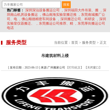
热门标签：
深圳深汕设备搬运公司
,
深圳福田大件吊装、搬
,
深
圳南山机房设备搬运
,
佛山南海实验室搬迁推
,
东莞南城搬厂公
司、电
,
佛山顺德精密车间设备
,
深圳搬迁公司、科研设
,
深圳
实验室仪器搬迁、
,
东莞搬运公司推荐、精
,
东莞厚街搬运公司
电话
服务类型
当前位置：
首页
>
服务类型
> 正文
吊建筑材料上楼
[ 发布日期：2023-06-13 ] 来源:广州搬家公司
【打印此文】
【关闭窗口】