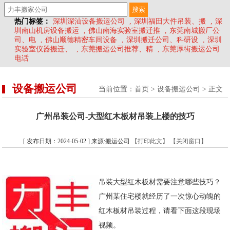
热门标签：
深圳深汕设备搬运公司
,
深圳福田大件吊装、搬
,
深
圳南山机房设备搬运
,
佛山南海实验室搬迁推
,
东莞南城搬厂公
司、电
,
佛山顺德精密车间设备
,
深圳搬迁公司、科研设
,
深圳
实验室仪器搬迁、
,
东莞搬运公司推荐、精
,
东莞厚街搬运公司
电话
设备搬运公司
当前位置：
首页
>
设备搬运公司
> 正文
广州吊装公司-大型红木板材吊装上楼的技巧
[ 发布日期：2024-05-02 ] 来源:搬运公司
【打印此文】
【关闭窗口】
吊装大型红木板材需要注意哪些技巧？
广州某住宅楼就经历了一次惊心动魄的
红木板材吊装过程，请看下面这段现场
视频。