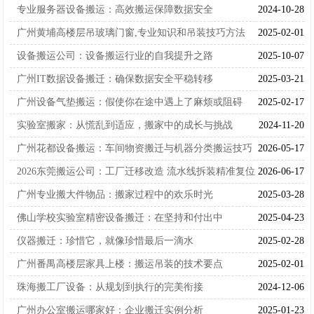
专业服务器设备搬运：高效搬运保障数据安全
2024-10-28
广州黄埔高楼层吊玻璃门窗,专业知识和吊装技巧方法
2025-02-01
设备搬运公司：设备搬运行业的自我提升之路
2025-10-07
广州IT数据设备搬迁：确保数据安全平稳转移
2025-03-21
广州设备气垫搬运：假使你在途中遇上了麻烦或阻碍
2025-02-17
实验室搬家：从慌乱到适应，搬家中的成长与挑战
2024-11-20
广州花都设备搬运：车间物资搬迁与机器分类搬运技巧
2026-05-17
2026东莞搬运公司：工厂迁移改造 流水线拆装精准复位
2026-06-17
广州专业搬大件物品：搬家过程中的欢乐时光
2025-03-28
佛山学校实验室精密设备搬迁：在坚持和付出中
2025-04-23
仪器搬迁：珍惜它，就像珍惜最后一滴水
2025-02-28
广州番禺高楼层家具上楼：搬运吊装的技术要点
2025-02-01
珠海搬工厂设备：从规划到执行的完美衔接
2024-12-06
广州办公室搬运哪家好：企业搬迁实例分析
2025-01-23