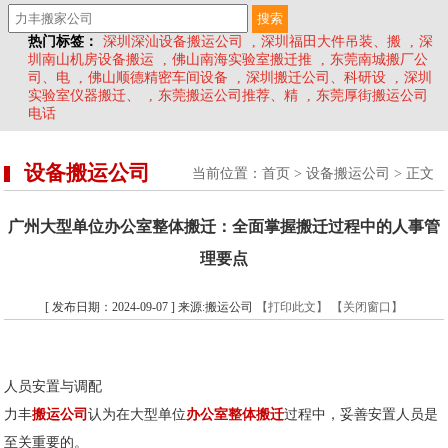
热门标签：
深圳深汕设备搬运公司
,
深圳福田大件吊装、搬
,
深
圳南山机房设备搬运
,
佛山南海实验室搬迁推
,
东莞南城搬厂公
司、电
,
佛山顺德精密车间设备
,
深圳搬迁公司、科研设
,
深圳
实验室仪器搬迁、
,
东莞搬运公司推荐、精
,
东莞厚街搬运公司
电话
设备搬运公司
当前位置：
首页
>
设备搬运公司
> 正文
广州大型单位办公室整体搬迁：全面掌握搬迁过程中的人事管
理要点
[ 发布日期：2024-09-07 ] 来源:搬运公司
【打印此文】
【关闭窗口】
人员安置与调配
力丰
搬运公司
认为在大型单位
办公室整体搬迁
过程中，妥善安置人员是
至关重要的。