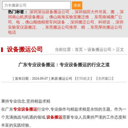
热门标签：
深圳深汕设备搬运公司
,
深圳福田大件吊装、搬
,
深
圳南山机房设备搬运
,
佛山南海实验室搬迁推
,
东莞南城搬厂公
司、电
,
佛山顺德精密车间设备
,
深圳搬迁公司、科研设
,
深圳
实验室仪器搬迁、
,
东莞搬运公司推荐、精
,
东莞厚街搬运公司
电话
设备搬运公司
当前位置：
首页
>
设备搬运公司
> 正文
广东专业设备搬运：专业设备搬运的行业之道
[ 发布日期：2024-09-07 ] 来源:搬运公司
【打印此文】
【关闭窗口】
秉持专业信念,坚持精益求精
在广东
专业设备搬运
行业中,专业操作与精益求精是永恒的主题。作为一
个充满挑战与机遇的领域,
设备搬运
需要专业人员秉持严谨的工作态度和
丰富的实践经验。