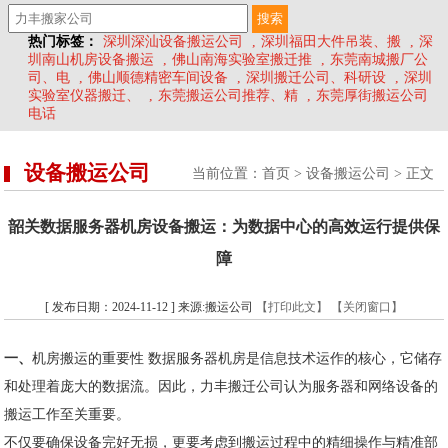
热门标签：
深圳深汕设备搬运公司
,
深圳福田大件吊装、搬
,
深
圳南山机房设备搬运
,
佛山南海实验室搬迁推
,
东莞南城搬厂公
司、电
,
佛山顺德精密车间设备
,
深圳搬迁公司、科研设
,
深圳
实验室仪器搬迁、
,
东莞搬运公司推荐、精
,
东莞厚街搬运公司
电话
设备搬运公司
当前位置：
首页
>
设备搬运公司
> 正文
韶关数据服务器机房设备搬运：为数据中心的高效运行提供保
障
[ 发布日期：2024-11-12 ] 来源:搬运公司
【打印此文】
【关闭窗口】
一、
机房搬运的重要性 数据服务器机房是信息技术运作的核心，它储存
和处理着庞大的数据流。因此，力丰搬迁公司认为服务器和网络设备的
搬运工作至关重要。
不仅要确保设备完好无损，更要考虑到搬运过程中的精细操作与精准部