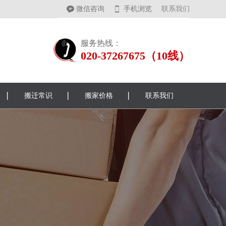
微信咨询
手机浏览
联系我们
服务热线：
020-37267675（10线）
搬迁常识
搬家价格
联系我们