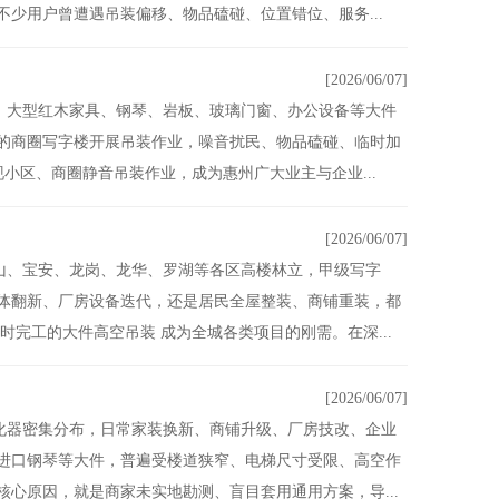
少用户曾遭遇吊装偏移、物品磕碰、位置错位、服务...
[2026/06/07]
，大型红木家具、钢琴、岩板、玻璃门窗、办公设备等大件
的商圈写字楼开展吊装作业，噪音扰民、物品磕碰、临时加
小区、商圈静音吊装作业，成为惠州广大业主与企业...
[2026/06/07]
山、宝安、龙岗、龙华、罗湖等各区高楼林立，甲级写字
体翻新、厂房设备迭代，还是居民全屋整装、商铺重装，都
完工的大件高空吊装 成为全城各类项目的刚需。在深...
[2026/06/07]
化器密集分布，日常家装换新、商铺升级、厂房技改、企业
进口钢琴等大件，普遍受楼道狭窄、电梯尺寸受限、高空作
心原因，就是商家未实地勘测、盲目套用通用方案，导...