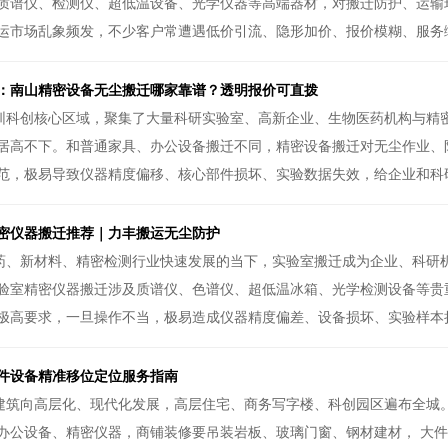
质谱仪、检测仪、超低温设备、光学仪器等高端器材，对搬迁防护、运输
运市场乱象频发，不少客户常遭遇低价引流、隐形加价、报价模糊、服务缩
：南山精密设备无尘搬迁哪家靠谱？透明报价可直拨
圳科创核心区域，聚集了大量科研实验室、高新企业、生物医药机构与精
居高不下。和普通家具、办公设备搬迁不同，精密设备搬迁对无尘作业、
范，极易导致仪器精度偏移、核心部件损坏、实验数据失效，给企业和科研
室精密仪器搬迁推荐｜力丰搬运无尘防护
药、新材料、精密检测行业快速发展的当下，实验室搬迁成为企业、科研
验室精密仪器搬迁涉及质谱仪、色谱仪、超低温冰箱、光学检测设备等贵
极高要求，一旦操作不当，极易造成仪器精度偏差、设备损坏、实验样本损耗
件设备精准移位定位服务指南
建筑向高层化、现代化发展，高层住宅、商务写字楼、科创园区遍布全城
办公设备、精密仪器，商铺装修要吊装岩板、玻璃门窗、钢材建材， 大件