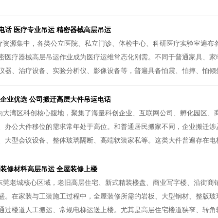
电话 医疗专业吊运 精密器械高层吊运
疗资源集中，各类公立医院、私立门诊、体检中心、科研医疗实验室遍布
密医疗器械高层吊运作业成为医疗运维常态化刚需。不同于普通家具、家
仪器、治疗设备、实验分析仪、影像设备等，普遍具备怕震、怕摔、怕倾斜
 企业优选 公司搬迁高层大件吊运电话
为大湾区科创核心腹地，聚集了海量科创企业、互联网公司、孵化园区、
、办公大件移位的需求常年处于高位。和普通居民搬家不同，企业搬迁涉
、大型会议设备、整体玻璃隔断、高端软装家私等。这类大件普遍存在电梯
 装修材料高层吊运 全屋装修上楼
东莞老城核心区域，老旧高层住宅、新式精装楼盘、商业写字楼、沿街商
盛。在家装与工装施工过程中，全屋装修所需的岩板、大型钢材、整版玻
通过楼道人工搬运、常规电梯运送上楼。尤其是高层住宅楼道狭窄、转角