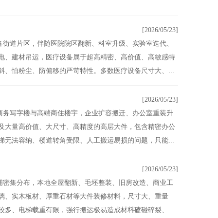
[2026/05/23]
各街道片区，伴随医院院区翻新、科室升级、实验室迭代、
电、建材吊运，医疗设备属于超高精密、高价值、高敏感特
、怕粉尘、防偏移的严苛特性。多数医疗设备尺寸大、...
[2026/05/23]
商务写字楼与高端商住楼宇，企业扩容搬迁、办公室重装升
及大量高价值、大尺寸、高精度的高层大件，包含精密办公
无法容纳、楼道转角受限、人工搬运易损的问题，只能...
[2026/05/23]
铺密集分布，本地全屋翻新、毛坯整装、旧房改造、商业工
璃、实木板材、厚重石材等大件装修材料，尺寸大、重量
较多、电梯载重有限，强行搬运极易造成材料磕碰碎裂、