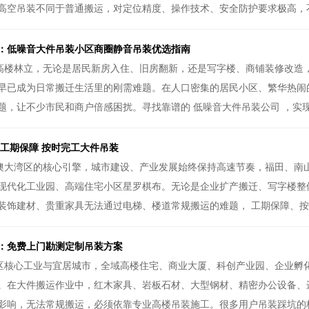
高空吊装不同于普通搬运，对定位精度、操作技术、安全防护要求极高，不
：低噪音大件吊装小区商圈静音吊装优选指南
高楼林立，无论是居民新房入住、旧房翻新，还是写字楼、商铺装修改造
早已成为日常搬迁生活里的刚需难题。在人口密集的居民小区、繁华热闹
题，让不少市民和商户倍感困扰。寻找靠谱的 低噪音大件吊装公司 ，实现
 工期保障 按时完工大件吊装
澳大湾区的核心引擎，城市建设、产业发展始终保持高速节奏，福田、南
现代化工业园、高端住宅小区星罗棋布。无论是企业扩产搬迁、写字楼整
装饰建材、贵重家具无法通过电梯、楼道常规搬运的难题， 工期保障、按时
：免费上门勘测定制吊装方案
区核心工业与宜居城市，全域高楼住宅、商业大厦、科创产业园、企业孵
。在大件搬运作业中，红木家具、岩板石材、大型钢材、精密办公设备、
影响，无法常规搬运，必须依靠专业高楼吊装施工。很多用户吊装踩坑的核