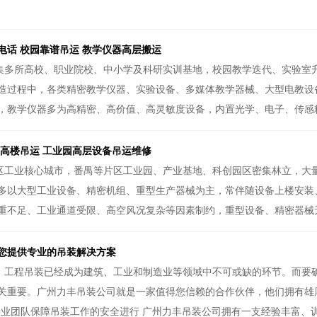
电话 校园靠谱吊运 教学仪器高层搬运
集多所高校、职业院校、中小学及科研实训基地，校园教学迭代、实验室
造过程中，各类精密教学仪器、实验设备、多媒体教学器械、大型电教设
，教学仪器多为高精密、高价值、高灵敏度设备，内置光学、电子、传感精
区高楼吊运 工业园高层设备吊运维修
区工业核心城市，番禺等片区工业园、产业基地、科创园区密集林立，大
多以大型工业设备、精密机组、重型生产器械为主，常伴随设备上楼安装
重不足、工业通道受限、高空风况复杂等因素制约，重型设备、精密器械无
您提供专业的吊装解决方案
，工程吊装已经成为建筑、工业和制造业等领域中不可或缺的环节。而要
关重要。广州力丰吊装公司就是一家值得您信赖的合作伙伴，他们拥有雄
. 专业团队保障吊装工作的安全进行 广州力丰吊装公司拥有一支经验丰富