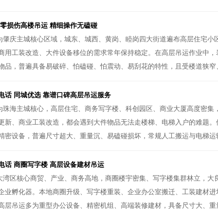
 零损伤高楼吊运 精细操作无磕碰
为肇庆主城核心区域，城东、城西、黄岗、睦岗四大街道遍布高层住宅小
商用工装改造、大件设备移位的需求常年保持稳定。在高层吊运作业中，
物品，普遍具备易破碎、怕磕碰、怕震动、易刮花的特性，且受楼道狭窄、
电话 同城优选 靠谱口碑高层吊运服务
为珠海主城核心，高层住宅、商务写字楼、科创园区、商业大厦高度密集
更新、商业工装改造，都会遇到大件物品无法走楼梯、电梯入户的难题。
精密设备，普遍尺寸超大、重量沉、易磕碰损坏，常规人工搬运与电梯运输
电话 商圈写字楼 高层设备建材吊运
大湾区核心商贸、产业、商务高地，商圈楼宇密集、写字楼集群林立，大
企业孵化器。本地商圈升级、写字楼重装、企业办公室搬迁、工装建材进
高层吊运多为重型办公设备、精密机组、高端装修建材，具备尺寸大、重