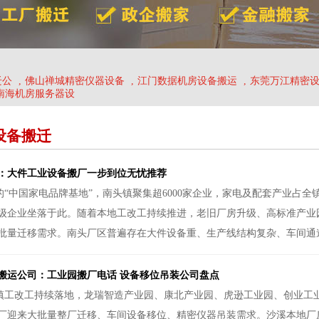
迁公
,
佛山禅城精密仪器设备
,
江门数据机房设备搬运
,
东莞万江精密
南海机房服务器设
设备搬迁
：大件工业设备搬厂一步到位无忧推荐
“中国家电品牌基地”，南头镇聚集超6000家企业，家电及配套产业占全
级企业坐落于此。随着本地工改工持续推进，老旧厂房升级、高标准产业
批量迁移需求。南头厂区普遍存在大件设备重、生产线结构复杂、车间通道
搬运公司：工业园搬厂电话 设备移位吊装公司盘点
镇工改工持续落地，龙瑞智造产业园、康北产业园、虎逊工业园、创业工
厂迎来大批量整厂迁移、车间设备移位、精密仪器吊装需求。沙溪本地厂