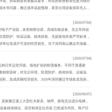
环境、拆装精度有着极高要求，对应的收费标准也更为细分
水等问题，搬迁成本远超预期，甚至出现设备损坏无人...
[2026/07/04]
密电子产业园，各类精密仪器、高端实验设备、无尘车间设
防震防护、恒温运输、精准拆装、无损落地有着严苛标准，
单位造成不可逆的经济损失。当下深圳南山搬运市场服...
[2026/07/04]
机构日常运营升级、场地扩容的刚需服务。不同于普通家
重精密器材，对无尘环境、防震防护、精准拆装、运输温
，造成高额经济损失。2026年深圳搬迁市场鱼龙混杂...
[2026/06/07]
。居家搬迁遇上大型红木家具、钢琴、家电无法进出电梯，
设备精准移位、高空精准定位吊装 已然成为市民、商户日