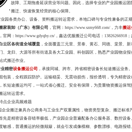
故障、工期拖沓延误营业等问题。因此，选择专业的产业园搬运团
搬迁、快速恢复经营的核心保障。
园各类办公、设备、资料搬运转运需求，本地口碑与专业性兼备的正规
搬家装卸（广东）有限公司
，官网：https://www.szmy668.com/，力丰
搬运
，官网：https://www.gdyqby.cn/，鑫达优服搬迁公司电话：13826266918；
白云区各街道全域覆盖
，全面覆盖三元里、景泰、黄石、同德、棠景、新
门、龙归、大源等所有街道及各大工业园、科创园区，熟悉产业园物业报
站式搬迁作业。
专业精密
设备搬运公司
，承接同城、跨市、跨省精密设备长短途搬运业务
固包装，全程跟踪防护。运输稳妥、无震动损伤，报价透明，专为精密设
，长短途搬运均可，一站式省心搬迁。安全有保障，为贵重物资搬运保驾
搬运转运需求。
特点企业高频难题
业搬迁兼具办公商务与工业生产双重属性，物资类型复杂、搬迁标准严
首先是精密设备容错率极低，产业园企业普遍配备办公服务器、数控设备
度敏感，普通搬运的轻微颠簸，就会引发成像模糊、参数漂移、电路报错