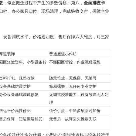
数
，修正搬迁过程中产生的参数偏移；第八，
全面排查卡
归档、办公家具归位、现场清理，完成验收交付，保障企业
、设备调试水平、价格透明度、售后保障六大维度，对三家
厚道装卸
普通搬运小作坊
园区短途资料、小型设备转
不懂园区管控，作业流程混乱
资料打包、规整收纳
随意堆放，无保密、无编号
设备基础防震防护
简易裸搬，无任何专业防护
办公设备基础调试修复
无调试校准能力，设备故障无人处
理
转运平价高性价比
低价引流，中途多项临时加价
售后保障，短途搬运稳妥
无售后，故障丢失推诿失联
设备搬迁优选鑫达优服；小型办公室短途资料与设备转运优