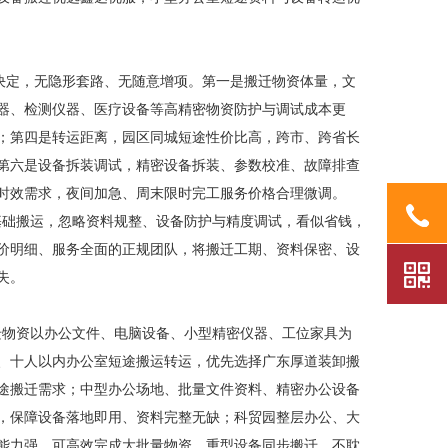
定，无隐形套路、无随意增项。第一是搬迁物资体量，文
器、检测仪器、医疗设备等高精密物资防护与调试成本更
；第四是转运距离，园区同城短途性价比高，跨市、跨省长
第六是设备拆装调试，精密设备拆装、参数校准、故障排查
时效需求，夜间加急、周末限时完工服务价格合理微调。
础搬运，忽略资料规整、设备防护与精度调试，看似省钱，
价明细、服务全面的正规团队，将搬迁工期、资料保密、设
失。
物资以办公文件、电脑设备、小型精密仪器、工位家具为
、十人以内办公室短途搬运转运，优先选择广东厚道装卸搬
途搬迁需求；中型办公场地、批量文件资料、精密办公设备
，保障设备落地即用、资料完整无缺；科贸园整层办公、大
能力强，可高效完成大批量物资、重型设备同步搬迁，不耽