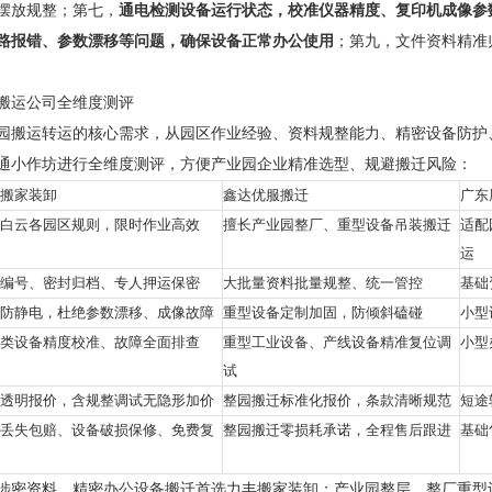
摆放规整；第七，
通电检测设备运行状态，校准仪器精度、复印机成像参
路报错、参数漂移等问题，确保设备正常办公使用
；第九，文件资料精准
搬运公司全维度测评
园搬运转运的核心需求，从园区作业经验、资料规整能力、精密设备防护
通小作坊进行全维度测评，方便产业园企业精准选型、规避搬迁风险：
搬家装卸
鑫达优服搬迁
广东
白云各园区规则，限时作业高效
擅长产业园整厂、重型设备吊装搬迁
适配
运
编号、密封归档、专人押运保密
大批量资料批量规整、统一管控
基础
防静电，杜绝参数漂移、成像故障
重型设备定制加固，防倾斜磕碰
小型
类设备精度校准、故障全面排查
重型工业设备、产线设备精准复位调
小型
试
透明报价，含规整调试无隐形加价
整园搬迁标准化报价，条款清晰规范
短途
丢失包赔、设备破损保修、免费复
整园搬迁零损耗承诺，全程售后跟进
基础
涉密资料、精密办公设备搬迁首选力丰搬家装卸；产业园整层、整厂重型