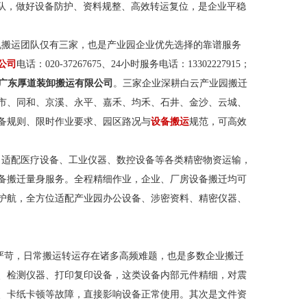
队，做好设备防护、资料规整、高效转运复位，是企业平稳
搬运团队仅有三家，也是产业园企业优先选择的靠谱服务
公司
电话：020-37267675、24小时服务电话：13302227915；
广东厚道装卸搬运有限公司
。三家企业深耕白云产业园搬迁
市、同和、京溪、永平、嘉禾、均禾、石井、金沙、云城、
备规则、限时作业要求、园区路况与
设备搬运
规范，可高效
。适配医疗设备、工业仪器、数控设备等各类精密物资运输，
备搬迁量身服务。全程精细作业，企业、厂房设备搬迁均可
护航，全方位适配产业园办公设备、涉密资料、精密仪器、
苛，日常搬运转运存在诸多高频难题，也是多数企业搬迁
、检测仪器、打印复印设备，这类设备内部元件精细，对震
、卡纸卡顿等故障，直接影响设备正常使用。其次是文件资