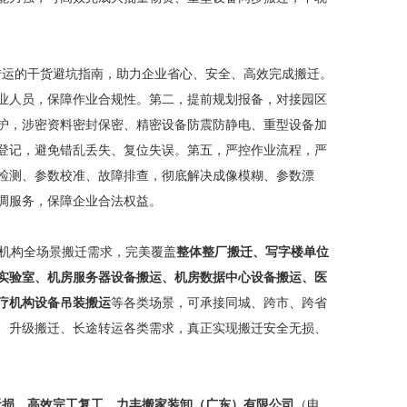
运的干货避坑指南，助力企业省心、安全、高效完成搬迁。
业人员，保障作业合规性。第二，提前规划报备，对接园区
护，涉密资料密封保密、精密设备防震防静电、重型设备加
登记，避免错乱丢失、复位失误。第五，严控作业流程，严
检测、参数校准、故障排查，彻底解决成像模糊、参数漂
调服务，保障企业合法权益。
机构全场景搬迁需求，完美覆盖
整体整厂搬迁、写字楼单位
实验室、机房服务器设备搬运、机房数据中心设备搬运、医
疗机构设备吊装搬运
等各类场景，可承接同城、跨市、跨省
、升级搬迁、长途转运各类需求，真正实现搬迁安全无损、
无损、高效完工复工
。
力丰搬家装卸（广东）有限公司
（电