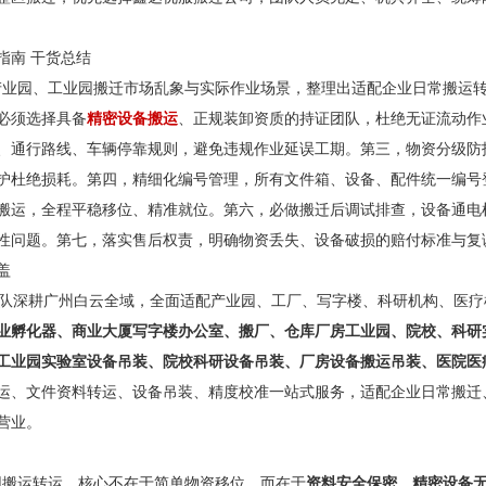
指南 干货总结
园、工业园搬迁市场乱象与实际作业场景，整理出适配企业日常搬运转
必须选择具备
精密设备搬运
、正规装卸资质的持证团队，杜绝无证流动作
、通行路线、车辆停靠规则，避免违规作业延误工期。第三，物资分级防
护杜绝损耗。第四，精细化编号管理，所有文件箱、设备、配件统一编号
搬运，全程平稳移位、精准就位。第六，必做搬迁后调试排查，设备通电
性问题。第七，落实售后权责，明确物资丢失、设备破损的赔付标准与复
盖
深耕广州白云全域，全面适配产业园、工厂、写字楼、科研机构、医疗
业孵化器、商业大厦写字楼办公室、搬厂、仓库厂房工业园、院校、科研
工业园实验室设备吊装、院校科研设备吊装、厂房设备搬运吊装、医院医
运、文件资料转运、设备吊装、精度校准一站式服务，适配企业日常搬迁
营业。
搬运转运，核心不在于简单物资移位，而在于
资料安全保密、精密设备