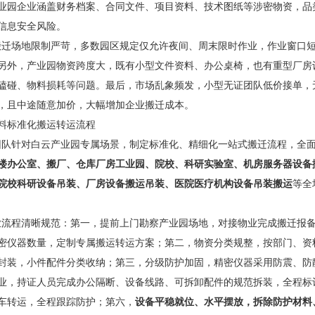
业园企业涵盖财务档案、合同文件、项目资料、技术图纸等涉密物资，品
信息安全风险。
场地限制严苛，多数园区规定仅允许夜间、周末限时作业，作业窗口短
另外，产业园物资跨度大，既有小型文件资料、办公桌椅，也有重型厂房
磕碰、物料损耗等问题。最后，市场乱象频发，小型无证团队低价接单，
，且中途随意加价，大幅增加企业搬迁成本。
料标准化搬运转运流程
针对白云产业园专属场景，制定标准化、精细化一站式搬迁流程，全
楼办公室、搬厂、仓库厂房工业园、院校、科研实验室、机房服务器设备
院校科研设备吊装、厂房设备搬运吊装、医院医疗机构设备吊装搬运
等全
程清晰规范：第一，提前上门勘察产业园场地，对接物业完成搬迁报备
密仪器数量，定制专属搬运转运方案；第二，物资分类规整，按部门、资
封装，小件配件分类收纳；第三，分级防护加固，精密仪器采用防震、防
业，持证人员完成办公隔断、设备线路、可拆卸配件的规范拆装，全程标
车转运，全程跟踪防护；第六，
设备平稳就位、水平摆放，拆除防护材料