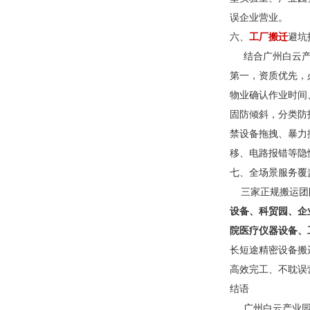
误企业营业。
六、
工厂搬迁
避坑
结合广州白云产业
第一，资质优先，
物业确认作业时间
固防倾斜，分类防
禁设备拖拽、暴力
移、电路报错等隐
七、全场景服务覆
三家正规搬运团队
设备、科贸园、企
院医疗仪器设备、
长短途精密设备搬
高效完工、不耽误
结语
广州白云产业园