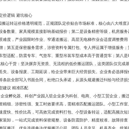
定价逻辑 避坑核心
运转运价格透明规范，正规团队定价贴合市场标准，核心由八大维度决
设备数量、家具规模直接影响基础报价；第二是设备精密等级，机房服务
景难度，产业园限时作业、窄通道搬运、高层无电梯作业会适度调整费用
增；第五是保密服务需求，涉密资料专属打包、专人押运属于增值服务；
车型适配，防震专车、气垫车、重型吊装车型成本高于普通货车；第八是
心干货：坚决摒弃无资质、无流程的低价搬运团队，这类团队仅完成基
丢失、设备报废、工期延误，给企业带来巨大经营损失。企业务必选择报
等条款全部写入书面合同，杜绝口头承诺，从源头规避搬迁纠纷与经济损
型建议 精准匹配
业孵化器、科创产业园入驻企业多为科创、电商、小型工贸企业，搬迁
资精细、涉密性强、复工时效要求高，需精准匹配搬运团队。小型工作室
速度快、性价比高，可高效完成资料打包、小型设备转运，适配高频次短
家装卸，一站式完成资料保密规整、设备防震防护、精度校准、故障排查
整区搬迁，优先选择鑫达优服搬迁公司，团队人员充足、机具齐全、统筹