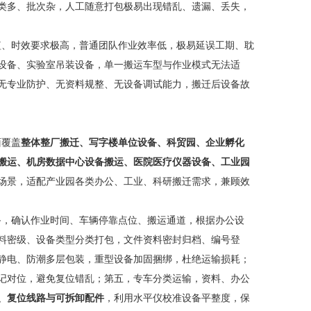
类多、批次杂，人工随意打包极易出现错乱、遗漏、丢失，
、时效要求极高，普通团队作业效率低，极易延误工期、耽
设备、实验室吊装设备，单一搬运车型与作业模式无法适
无专业防护、无资料规整、无设备调试能力，搬迁后设备故
面覆盖
整体整厂搬迁、写字楼单位设备、科贸园、企业孵化
搬运、机房数据中心设备搬运、医院医疗仪器设备、工业园
场景，适配产业园各类办公、工业、科研搬迁需求，兼顾效
，确认作业时间、车辆停靠点位、搬运通道，根据办公设
料密级、设备类型分类打包，文件资料密封归档、编号登
静电、防潮多层包装，重型设备加固捆绑，杜绝运输损耗；
记对位，避免复位错乱；第五，专车分类运输，资料、办公
、复位线路与可拆卸配件
，利用水平仪校准设备平整度，保