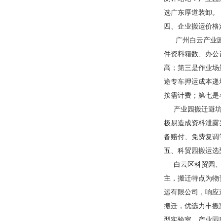
选广东厚道装卸。
四、企业搬运价格
广州白云产业园搬
件资料箱数、办公
高；第三是作业场
途专车押运成本递
按需计费；第七是
产业园搬迁避坑核
极易造成资料泄露
备赔付、免费复调
五、科贸园搬运选
白云区科贸园、企
主，搬迁特点为物
运有限公司，响应
搬迁，优选力丰搬
型实验室、产业园