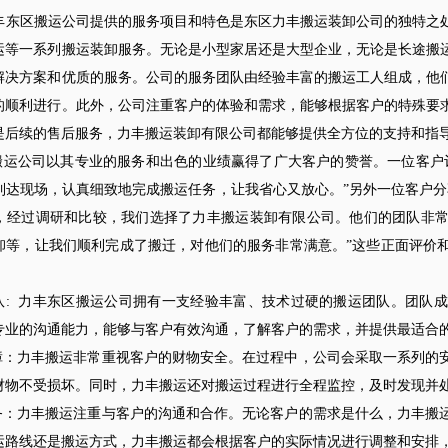
区搬运公司提供的服务项目和特色是东区力丰搬运装卸公司的独特之处
运等一系列搬运装卸服务。无论是小型家居还是大型企业，无论是长途搬
解决方案和优质的服务。公司的服务团队由经验丰富的搬运工人组成，他
的顺利进行。此外，公司注重客户的体验和需求，能够根据客户的特殊要
是后续的售后服务，力丰搬运装卸有限公司都能够提供全方位的支持和指
公司以其专业的服务和出色的业绩赢得了广大客户的赞誉。一位客户评
到达现场，认真细致地完成搬运任务，让我省心又放心。”另外一位客户分
，经过调研和比较，我们选择了力丰搬运装卸有限公司。他们的团队非
卸等，让我们顺利完成了搬迁，对他们的服务非常满意。”这些正面评价
队: 力丰东区搬运公司拥有一支经验丰富、技术过硬的搬运团队。团队
专业的沟通能力，能够与客户有效沟通，了解客户的需求，并提供最适合
障：力丰搬运非常重视客户的财物安全。在过程中，公司会采取一系列的
财物不受损坏。同时，力丰搬运还对搬运过程进行全程监控，及时发现并
务：力丰搬运注重与客户的沟通和合作。无论客户的需求是什么，力丰搬
运路线还是搬运方式，力丰搬运都会根据客户的实际情况进行调整和安排