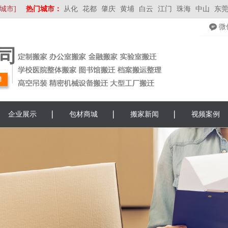
城市]
热门城市：
从化
花都
肇庆
黄埔
白云
江门
珠海
中山
东
微
司
企业展示
包材商城
搬家新闻
视频案例