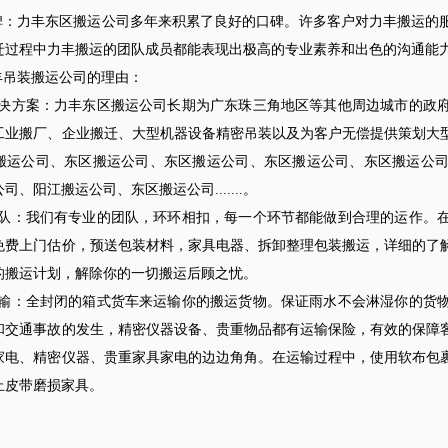
碑：力丰东区搬运公司多年来积累了良好的口碑。许多客户对力丰搬运的
迁过程中力丰搬运的团队成员都能表现出极高的专业素养和出色的沟通能
吊装搬运公司的理由：
案：力丰东区搬运公司长期为广东珠三角地区等其他周边城市的政府
工业搬厂、企业搬迁、大型机器设备精密吊装以及为客户无偿提供策划大
搬运公司、东区搬运公司、东区搬运公司、东区搬运公司、东区搬运公
司、阳江搬运公司、东区搬运公司.......。
我们有专业的团队，环环相扣，每一个环节都能做到合理的运作。在
免费上门估价，预送包装材料，家具电器、拆卸整理包装搬运，详细的了
的搬运计划，解除你的一切搬运后顾之忧。
全封闭的箱式货车来运输你的搬运货物。保证雨水不会淋湿你的货物
和交通事故的发生，精密仪器设备、贵重物品都有运输保险，有效的保障
家电、精密仪器、贵重家具家电的边边角角。在运输过程中，使用软布包
止皮带磨损家具。