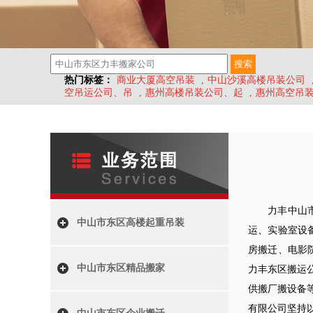
热门标签：
商业大厦高空吊装
,
中山沙溪高楼吊装公司
空吊运公司、吊
,
惠州高楼吊装公司、起
,
惠州高空吊
力丰中山
中山市东区高楼起重吊装
运、实验室设
房搬迁、电影
中山市东区精品搬家
力丰东区搬运
供搬厂搬设备
有限公司坚持