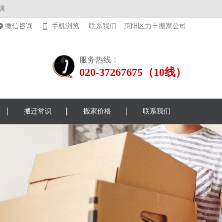
圳
微信咨询
手机浏览
联系我们
惠阳区力丰搬家公司
服务热线：
020-37267675（10线）
搬迁常识
搬家价格
联系我们