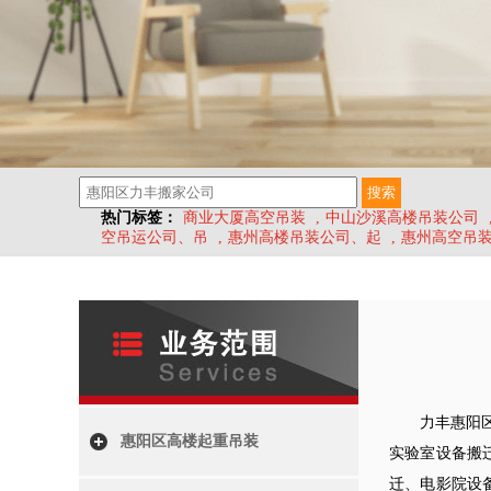
热门标签：
商业大厦高空吊装
,
中山沙溪高楼吊装公司
空吊运公司、吊
,
惠州高楼吊装公司、起
,
惠州高空吊
力丰惠阳
惠阳区高楼起重吊装
实验室设备搬
迁、电影院设