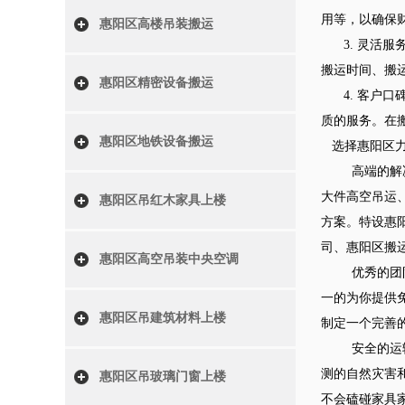
用等，以确保
惠阳区高楼吊装搬运
3. 灵活服
搬运时间、搬
惠阳区精密设备搬运
4. 客户口
质的服务。在
惠阳区地铁设备搬运
选择惠阳区力
高端的解决方
大件高空吊运
惠阳区吊红木家具上楼
方案。特设惠
司、惠阳区搬运
惠阳区高空吊装中央空调
优秀的团队：
一的为你提供
惠阳区吊建筑材料上楼
制定一个完善
安全的运输：
测的自然灾害
惠阳区吊玻璃门窗上楼
不会磕碰家具