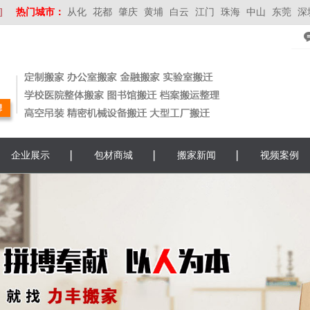
]
热门城市：
从化
花都
肇庆
黄埔
白云
江门
珠海
中山
东莞
深
企业展示
包材商城
搬家新闻
视频案例