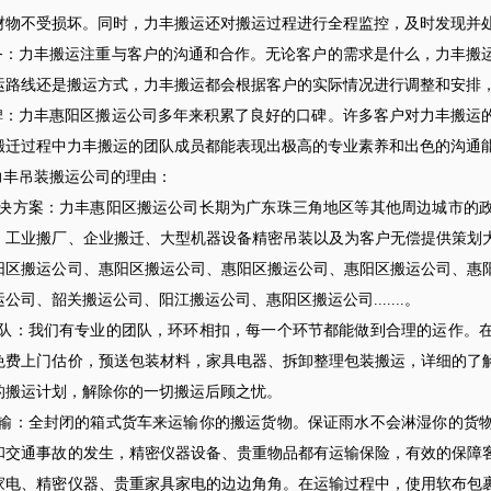
财物不受损坏。同时，力丰搬运还对搬运过程进行全程监控，及时发现并
务：力丰搬运注重与客户的沟通和合作。无论客户的需求是什么，力丰搬
运路线还是搬运方式，力丰搬运都会根据客户的实际情况进行调整和安排
碑：力丰惠阳区搬运公司多年来积累了良好的口碑。许多客户对力丰搬运
搬迁过程中力丰搬运的团队成员都能表现出极高的专业素养和出色的沟通
丰吊装搬运公司的理由：
案：力丰惠阳区搬运公司长期为广东珠三角地区等其他周边城市的政
、工业搬厂、企业搬迁、大型机器设备精密吊装以及为客户无偿提供策划
阳区搬运公司、惠阳区搬运公司、惠阳区搬运公司、惠阳区搬运公司、惠
公司、韶关搬运公司、阳江搬运公司、惠阳区搬运公司.......。
我们有专业的团队，环环相扣，每一个环节都能做到合理的运作。在
免费上门估价，预送包装材料，家具电器、拆卸整理包装搬运，详细的了
的搬运计划，解除你的一切搬运后顾之忧。
全封闭的箱式货车来运输你的搬运货物。保证雨水不会淋湿你的货物
和交通事故的发生，精密仪器设备、贵重物品都有运输保险，有效的保障
家电、精密仪器、贵重家具家电的边边角角。在运输过程中，使用软布包