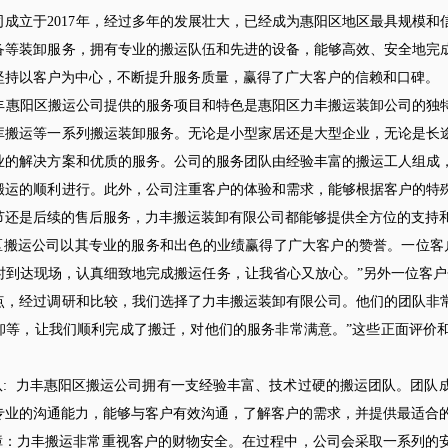
司成立于2017年，经过多年的发展壮大，已经成为惠阳区地区最具规模
备等装卸服务，拥有专业的搬运队伍和先进的设备，能够高效、安全地完
坚持以客户为中心，不断提升服务质量，赢得了广大客户的信赖和口碑。
阳区搬运公司提供的服务项目和特色是惠阳区力丰搬运装卸公司的独特
库搬运等一系列搬运装卸服务。无论是小型家居还是大型企业，无论是长
业的解决方案和优质的服务。公司的服务团队由经验丰富的搬运工人组成
搬运的顺利进行。此外，公司注重客户的体验和需求，能够根据客户的特
节还是后续的售后服务，力丰搬运装卸有限公司都能够提供全方位的支持
运公司以其专业的服务和出色的业绩赢得了广大客户的赞誉。一位客户
时到达现场，认真细致地完成搬运任务，让我省心又放心。”另外一位客户
点，经过调研和比较，我们选择了力丰搬运装卸有限公司。他们的团队非
卸等，让我们顺利完成了搬迁，对他们的服务非常满意。”这些正面评价
队: 力丰惠阳区搬运公司拥有一支经验丰富、技术过硬的搬运团队。团队
专业的沟通能力，能够与客户有效沟通，了解客户的需求，并提供最适合
障：力丰搬运非常重视客户的财物安全。在过程中，公司会采取一系列的